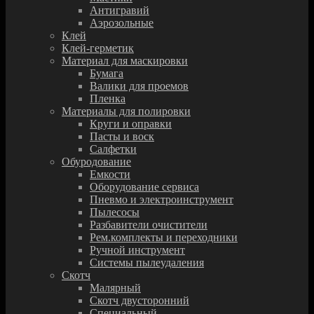
Антигравий
Аэрозольные
Клей
Клей-герметик
Материал для маскировки
Бумага
Валики для проемов
Пленка
Материалы для полировки
Круги и оправки
Пасты и воск
Салфетки
Обуродование
Емкости
Оборудование сервиса
Пневмо и электроинструмент
Пылесосы
Разбавители очистители
Рем.комплекты и переходники
Ручной инструмент
Системы пылеудаления
Скотч
Малярный
Скотч двусторонний
Специальный