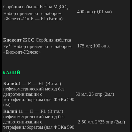
3
Сорбция избытка Fe
на МgСО
.
3
400 опр (0,01 мл)
Набор применяют с набором
«Железо -11» Е — FL (Витал);
Биоконт ЖСС
Сорбция избытка
3+
175 мл; 100 опр.
Fe
Набор применяют с набором
«Биоконт-Железо»
КАЛИЙ
Калий-1 — Е — FL
(Витал)
нефелометрический метод без
депротеинизации с
50 мл, 25 опр (2мл)
тетрафенилборатом (для ФЭКа 590
нм).
Калий-11 — Е — FL
(Витал)
нефелометрический метод без
депротеинизации с
2‘50 мл. 2*25 опр (2мл)
тетрафенилборатом (для ФЭКа 590