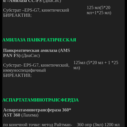
α –Амилаза CC-FS
(ДиаСис)
125 мл(5*20
Субстрат –EPS-G7, кинетический
мл+1*25 мл)
БИРЕАКТИВ;
АМИЛАЗА ПАНКРЕАТИЧЕСКАЯ
Панкреатическая амилаза (AMS
PAN FS)
(ДиаСис)
125мл (5*20 мл + 1 *25
Субстрат- EPS-G7, кинетический,
мл)
иммуноспецифичный
БИРЕАКТИВ;
АСПАРТАТАМИНОТРАНСФЕРДЗА
Аспартатаминотрансфераза 360*
AST 360
(Лахема)
по конечной точке: метод Райтман-
360 опр (Змл) 1200 мл