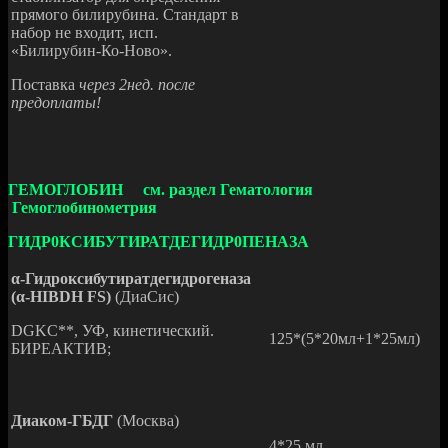
прямого билирубина. Стандарт в
набор не входит, исп.
«Билирубин-Ко-Ново».
Поставка
через 2нед. после
предоплаты!
ГЕМОГЛОБИН см. раздел Гематология
Гемоглобинометрия
ГИДР0КСИБУТИРАТДЕГИДР0ПЕНАЗА
α-Гидроксибутиратдегидрогеназа
(α-HIBDH FS)
(ДиаСис)
DGKC**, УФ, кинетический.
125*(5*20мл+1*25мл)
БИРЕАКТИВ;
Диаком-ГБДГ
(Москва)
4*25 мл