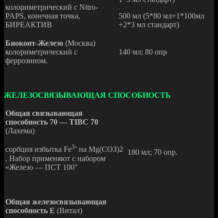
колориметрический с Nitro-
PAPS, конечная точка,
500 мл (5*80 мл+1*100мл
БИРЕАКТИВ
+2*3 мл стандарт)
Биоконт-Железо
(Москва)
колориметрический с
140 мл; 80 опр
феррозином.
ЖЕЛЕЗОСВЯЗЫВАЮЩАЯ СПОСОБНОСТЬ
Общая связывающая
способность 70 — TIBC 70
(Лахема)
3
сорбция избытка Fe
’ на Мg(СОЗ)2
180 мл; 70 опр.
. Набор применяют с набором
«Железо — ПСТ 100″
Общая железосвязывающая
способность Е
(Витал)