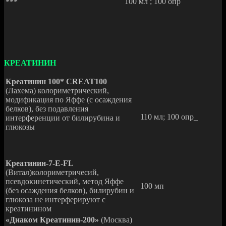
100 мл ; 100 опр
***
КРЕАТИНИН
Креатинин 100* CREAT100
(Лахема) колориметрический,
модификация по Яффе (с осаждения
белков), без подавления
110 мл; 100 опр_
интерференции от билирубина и
глюкозы
Креатинин-7-E-FL
(Витал)колориметричесий,
псевдокинетический, метод Яффе
100 мп
(без осаждения белков), билирубин и
глюкоза не интерферируют с
креатинином
«Диаком Креатинин-200»
(Москва)