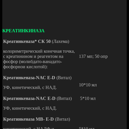
KPEАТИНКИНАЗА
Kреатинкеназа
* СК 50
(Лахема)
колориметрический конечная точка,
с креатинином и реагентом на
137 мп; 50 опр
фосфор (молибдато-ванадато-
фосфорнои кислотой):
Креатинкеназа-
N
АС Е-
D
(Витал)
10*10 мл
УФ, кинетический, с НАД.
Креатинкеназа-NAC Е-
D
(Витал)
5*10 мл
УФ, кинетический, с НАД.
Креатинкеназа МВ- Е-D
(Витал)
кинетический, с НАДФ и
5*10 мл