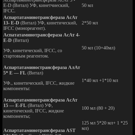
Е-D (Витал) УФ, кинетчиеский,
50 мл
IFCC.
Аспартатаминотрансфераза АсАт
13- Е-D
(Витал) УФ, кинетический,
2*50 мл
IFCC (монореагент).
Аспататаминотрансфераза АсАт 4-
Е-D
(Витал)
50 мл (10+40мл)
УФ, кинетический, IFCC, со
стартовым реагентом.
Аспартатаминострансфераза АлАт
5* Е — FL
(Витал)
1*40 мл +1*10 мл
УФ., кинетический, IFCC, жидкие
компоненты:
Аспартатаминотрансфераза АсАт
15 — Е-FL
(Витал) УФ,
100 мл (80 + 20)
кинетический, IFCC, жидкие
компоненты;
125 мл 5*20 мл+ 1 *25
мл)
Aспартатаминотрансфераза AST