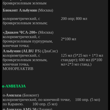
бромкрезоловым зеленым
Биоконт Альбумин
(Москва)
колориметрический, с
200 опр; 800 мл
бромкрезоловым зеленым;
«Диаком ЧСА-200»
(Москва)
колориметрический, с
2*100 мл
бромкрезоловым пурпурным,
конечная точка;
Альбумин (ALBU FS
) (ДиаСис)
колориметрический, с
125 мл (5*25 мл + 1*3 мл
бромкрезоловым зеленым,
стандарт); 600 мл (6*100
конечная точка,
мл+2*3 мл станд.)
МОНОРЕАКТИВ
α-АМИЛАЗА
α
-Амилаза
(Биоконт)
колориметрический, по конечной точке,
100 опр. (5 мл)
по Каравею. 100 опр. (5 мл)
α-Амилаза AMS 50
(Лахема)