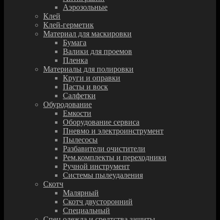
Аэрозольные
Клей
Клей-герметик
Материал для маскировки
Бумага
Валики для проемов
Пленка
Материалы для полировки
Круги и оправки
Пасты и воск
Салфетки
Обуродование
Емкости
Оборудование сервиса
Пневмо и электроинструмент
Пылесосы
Разбавители очистители
Рем.комплекты и переходники
Ручной инструмент
Системы пылеудаления
Скотч
Малярный
Скотч двусторонний
Специальный
Спец.одежда и средтства защиты