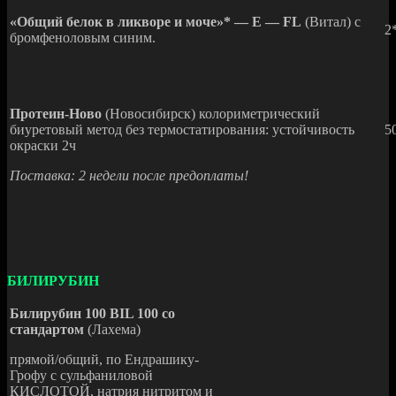
«Общий белок в ликворе и моче»* — Е — FL
(Витал) с
2
бромфеноловым синим.
Протеин-Ново
(Новосибирск) колориметрический
биуретовый метод без термостатирования: устойчивость
5
окраски 2ч
Поставка: 2 недели после предоплаты!
БИЛИРУБИН
Билирубин 100 BIL 100 со
стандартом
(Лахема)
прямой/общий, по Ендрашику-
Грофу с сульфаниловой
КИСЛОТОЙ, натрия нитритом и