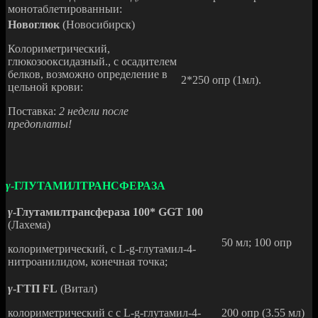
монотаблетированныи:
Новоглюк
(Новосибирск)
Колориметрический,
глюкозооксидазный., с осадителем
белков, возможно определение в
2*250 опр (1мл).
цельной крови:
Поставка:
2 недели
п
осле
предоплаты!
γ
-ГЛУТАМИЛТРАНСФЕРАЗА
γ
-Глутамилтрансфераза 100* GGT 100
(Лахема)
50 мл; 100 опр
колориметрический, с L-g-глутамил-4-
нитроанилидом, конечная точка;
γ
-ГТП FL
(Витал)
колориметрический с с L-g-глутамил-4-
200 опр (3.55 мл)