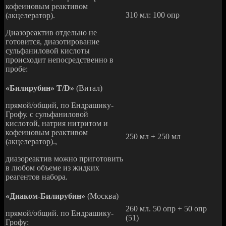
кофеиновым реактивом
З10 мл: 100 опр
(акцелератор).
Диазореактив отдельно не
готовится, диазотирование
сульфаниловой кислоты
происходит непосредственно в
пробе:
«Билирубин» Т/D»
(Витал)
прямой/общий, по Ендрашику-
Грофу. с сульфаниловой
кислотой, натрия нитритом и
кофеиновым реактивом
250 мл + 250 мл
(акцелератор).,
диазореактив можно приготовить
в любом объеме из жидких
реагентов набора.
«Диаком-Билирубин»
(Москва)
260 мл. 50 опр + 50 опр
прямой/общий. по Ендрашику-
(51)
Грофу: