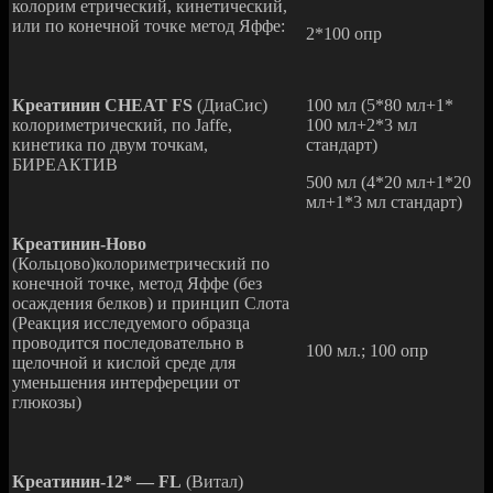
колорим етрический, кинетический,
или по конечной точке метод Яффе:
2*100 опр
Креатинин CHEAT FS
(ДиаСис)
100 мл (5*80 мл+1*
колориметрический, по Jaffe,
100 мл+2*3 мл
кинетика по двум точкам,
стандарт)
БИРЕАКТИВ
500 мл (4*20 мл+1*20
мл+1*3 мл стандарт)
Креатинин-Ново
(Кольцово)колориметрический по
конечной точке, метод Яффе (без
осаждения белков) и принцип Слота
(Реакция исследуемого образца
проводится последовательно в
100 мл.; 100 опр
щелочной и кислой среде для
уменьшения интерфереции от
глюкозы)
Креатинин-12* — FL
(Витал)