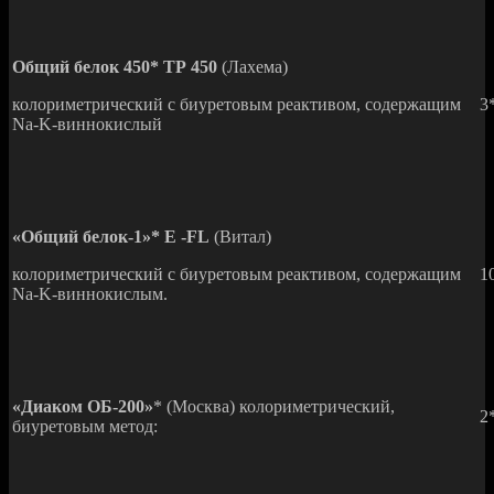
Общий белок 450* ТР 450
(Лахема)
колориметрический с биуретовым реактивом, содержащим
3
Na-K-виннокислый
«Общий белок-1»* Е -FL
(Витал)
колориметрический с биуретовым реактивом, содержащим
1
Na-K-виннокислым.
«Диаком ОБ-200»
* (Москва) колориметрический,
2
биуретовым метод: