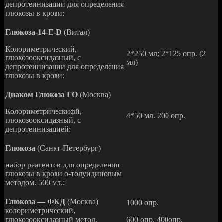
депротеинизации для определения
глюкозы в крови:
Глюкоза-14-E-D
(Витал)
Колориметрический,
2*250 мл; 2*125 опр. (2
глюкозооксидазный, с
мл)
депротеинизации для определения
глюкозы в крови:
Диаком Глюкоза ГО
(Москва)
Колориметрическифй,
4*50 мл. 200 опр.
глюкозооксидазный, с
депротеинизацией:
Глюкоза
(Санкт-Петербург)
набор реагентов для определения
глюкозы в крови о-толуидиновым
методом. 500 мл.:
Глюкоза — ФКД
(Москва)
1000 опр.
колориметрический,
глюкозооксидазный метод,
600 опр. 400опр.