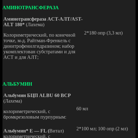
АМИНОТРАНСФЕРАЗА
Аминотрансфераза ACT-АЛТ/AST-
ALT 180*
(Лахема)
2*180 опр (3,3 мл)
Колориметрический, по конечной
точке, м-д. Райтман-Френкель с
динитрофенилгидразином; набор
укомплектован субстратами и для
ACT и для АЛТ;
АЛЬБУМИН
Альбумин БЦП ALBU 60 ВСР
(Лахема)
60 мл
колориметрический, с
бромкрезоловым пурпурным:
2*100 мл; 100 опр (2 мл)
Альбумин* Е — FL (
Витал)
колориметрический, с