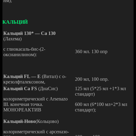
нм);
КАЛЬЦИЙ
Кальций 130* — Са 130
(Лахема)
с глиокасаль-бис-(2-
360 мл. 130 опр
оксианилином):
Кальций FL — Е
(Витал) с о-
200 мл, 100 опр.
крезолфталексоном,
Кальций Са FS
(ДиаСис)
125 мл (5*25 мл +1*3 мл
стандарт)
колориметрический с Arsenazo
III. конечная точка.
600 мл (6*100 мл+2*3 мл
МОНОРЕАКТИВ
стандарт);
Кальций-Ново
(Кольцово)
колориметрический с арсеназо-