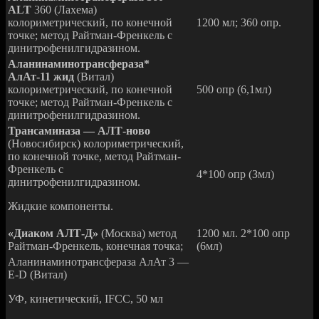
ALT
360 (Лахема)
колориметрический, по конечной
1200 мл; 360 опр.
точке; метод Райтман-Френкель с
динитрофенилгидразином.
Аланинаминотрансфераза*
АлАт-11 жид
(Витал)
колориметрический, по конечной
500 опр (6,1мл)
точке; метод Райтман-Френкель с
динитрофенилгидразином.
Трансаминаза — АЛТ-ново
(Новосибирск) колориметрический,
по конечной точке, метод Райтман-
Френкель с
4*100 опр (Змл)
динитрофенилгидразином.
Жидкие компоненты.
«Диаком АЛТ-Д»
(Москва) метод
1200 мл. 2*100 опр
Райтман-Френкель, конечная точка;
(6мл)
Аланинаминотрансфераза АлАт 3 —
Е-D (Витал)
УФ, кинетический, IFCC, 50 мл