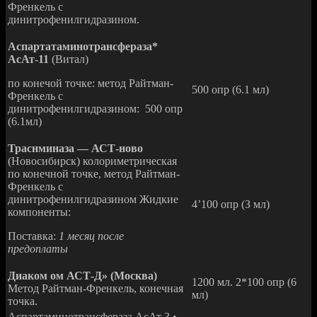
Френкель с
динитрофенилгидразином.
Аспартатаминотрансфераза*
АсАт-11
(Витал)
по конечой точке: метод Райтман-
500 опр (6.1 мл)
Френкель с
динитрофенилгидразином: 500 опр
(6.1мл)
Траснминаза — АСТ-ново
(Новосибирск) колориметрическая
по конечной точке, метод Райтман-
Френкель с
динитрофенилгидразином Жидкие
4’100 опр (З мл)
компоненты:
Поставка:
1 месяц после
предоплаты
Диаком ом АСТ-Д» (Москва)
1200 мл. 2*100 опр (6
Метод Райтман-Френкель, конечная
мл)
точка.
Аспартаминотрансфераза АсАт 3 •