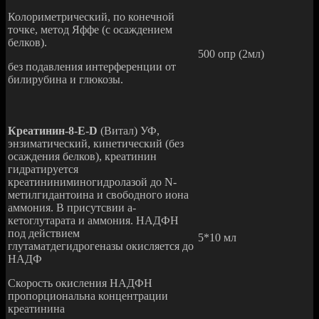
Колориметрический, по конечной
точке, метод Яффе (с осаждением
белков).
500 опр (2мл)
без подавления интерференции от
билирубина и глюкозы.
Креатинин-8-E-D
(Витал) УФ,
энзиматический, кинетический (без
осаждения белков), креатинин
гидратируется
креатининиминогидролазой до N-
метилгидантоина и свободного иона
аммония. В присутсвии а-
кетоглутарата и аммония. НАДФН
под действием
5*10 мл
глутаматдегидрогеназы окисляется до
НАДФ
Скорость окисления НАДФН
пропорциональна концентрации
креатинина