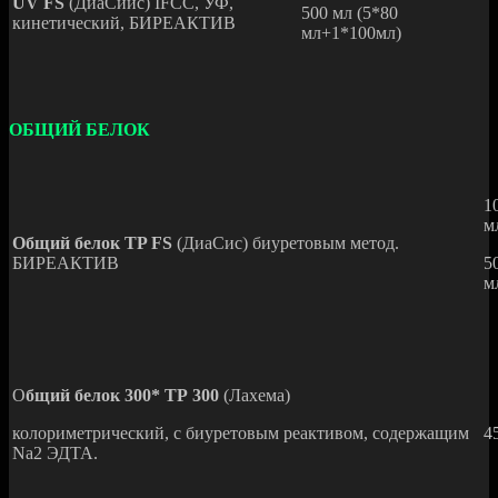
UV FS
(ДиаСиис) IFCC, УФ,
500 мл (5*80
кинетический, БИРЕАКТИВ
мл+1*100мл)
ОБЩИЙ БЕЛОК
1
м
Общий белок TP FS
(ДиаСис) биуретовым метод.
БИРЕАКТИВ
5
м
О
бщий белок 300* ТР 300
(Лахема)
колориметрический, с биуретовым реактивом, содержащим
4
Na2 ЭДТА.