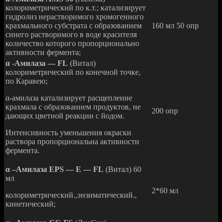
колориметрический по к.т.; катализирует
гидролиз нерастворимого хромогенного
крахмального субстрата с образованием
160 мл 50 опр
синего растворимого в воде красителя
количество которого пропорционально
активности фермента;
α -Амилаза — FL
(Витал)
колориметрический по конечной точке,
по Каравею;
α-амилаза катализирует расщепление
крахмала с образованием продуктов, не
200 опр
дающих цветной реакции с йодом.
Интенсивность уменьшения окраски
раствора пропорциональна активности
фермента.
α –Амилаза EPS — Е — FL
(Витал) 60
мл
2*60 мл
колориметрический.,энзиматический.,
кинетический;