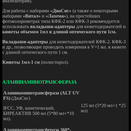
анализаторам).
Для работы с наборами
«ДиаСис»
(а также о некоторыми
наборами
«Витал»
и
«Лахема»
), на простейших
фотоколориметрах типа КФК-2 или КФК-3 рекомендуется
использовать
вкладыши-адаптеры
для кюветодержателей и
кюветы объемом 1мл и длиной оптического пути 1см.
Вкладыши-адаптеры
для кюветодержателей КФК-2. КФК-3
и др., позволяющие проводить измерения в V=1 мл. в кювете
с длиной оптического пути 1 см.
Кюветы 1мл-1 см
(полистирол).
АЛАНИНАМИНОТРАНСФЕРАЗА
Аланинаминотрансфераза (ALT UV
FS)
(ДиаСис)
125 мл (5*20 мл+1 *25
IFCC, УФ, кинетический,
мл)
БИРЕАКТИВ 500 мл (5*80 мл+*10
мл).
Аланинаминотрансфераза 360*-