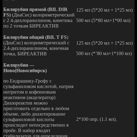
Билирубин прямой (BIL DIR
125 мл (5*20 мл + 1*25 мл)
FS)
(ДиаСис) колориметрический
с 2 4-дихлоранилином, кинетика
500 мл (5*80 мл+1*00 мл)
по 2 точкам БИРЕАКТИВ
Билирубин общий (BIL Т FS
)
(ДиаСис) колориметрический с
125 мл (5*20 мл + 1*25 мл)
2.4-дихлоранилином, конечная
500 мл (*’80 мл+1*100 мл)
точка, БИРЕАКТИВ
Билирубин —
Ново(Новосибирск)
по Ендрашику-Грофу с
сульфаниловом кислотой, натрия
нитритом и кофеиновым
реактивом (акцелератор)
Диазореактив можно
приготовить отдельно в любом
объеме, либо диазотирование
2*100 опр. (1.1 мл).
сульфаниловой кислоты
происходит непосредственно в
пробе. В набор входит
стабилизатор для определения