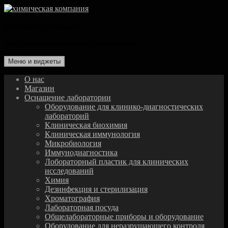
Перейти
к
химическая компания
содержимому
комплексное оснащение лаборатории
Меню и виджеты
О нас
Магазин
Оснащение лаборатории
Оборудование для клинико-диагностических
лабораторий
Клиническая биохимия
Клиническая иммунология
Микробиология
Иммунодиагностика
Лобораторный пластик для клинических
исследований
Химия
Дезинфекция и стерилизация
Хроматография
Лабораторная посуда
Общелабораторные приборы и оборудование
Оборудование для неразрушающего контроля