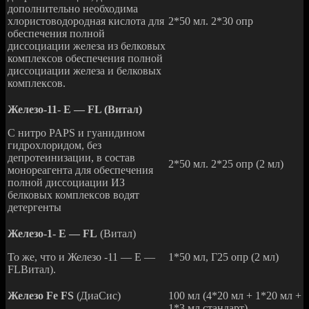
дополнительно необходима
хлористоводородная кислота для
2*50 мл. 2*30 опр
обеспечения полной
диссоциации железа из белковых
комплексов обеспечения полной
диссоциации железа и белковых
комплексов.
Железо-11- Е — FL (Витал)
С нитро PAPS и гуанидином
гидрохлоридом, без
депротеинизации, в состав
2*50 мл. 2*25 опр (2 мл)
монореагента для обеспечения
полной диссоциации ИЗ
белковых комплексов водят
детергенты
Железо-1- Е — FL
(Витал)
То же, что и Железо -11 — Е —
1*50 мл, Г25 опр (2 мл)
FLВитал).
Железо Fe FS
(ДиаСис)
100 мл (4*20 мл + 1*20 мл +
1*3 мл стандарт)