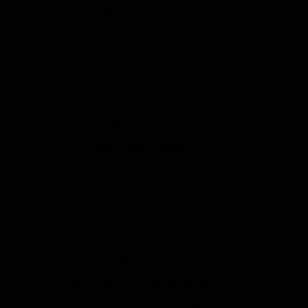
Клей-герметик
Материал для маскировки
Бумага
Валики для проемов
Пленка
Материалы для полировки
Круги и оправки
Пасты и воск
Салфетки
Обуродование
Емкости
Оборудование сервиса
Пневмо и электроинструмент
Пылесосы
Разбавители очистители
Рем.комплекты и переходники
Ручной инструмент
Системы пылеудаления
Скотч
Малярный
Скотч двусторонний
Специальный
Спец.одежда и средтства защиты
Перчатки
Защита органов дыхания