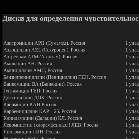
Защита органов зрения
Диски для определения чувствительно
Азитромицин АРН (Сумамед). Россия
1 упак
Азлоциллин AZL (Сехуропен). Россия
1 упак
Азтреонам ATM (Азактам). Россия
1 упак
Амикацин АН. Россия
1 упак
Ампициллин АМП, Россия
1 упак
Бензилпенициллин (Пенициллин) ПЕН, Россия
1 упак
Ванкомицин ВА (Ванкоцин). Россия
1 упак
Гентамицин ГЕН. Россия
1 упак
Доксициклин ДОК. Россия
1 упак
Канамицин КАН Россия
1 упак
Карбенициллин КАР—25. Россия
1 упак
Клиндамицин (Далацин) КЛ, Россия
1 упак
Левомицетин (хлорамфеникол! ЛЕВ. Россия
1 упак
Линкомицин ЛИН. Россия
1 упак
Неомицин НЕО. Россия
1 упак