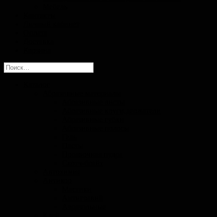
Мебель
Контакты
Личный кабинет
Оплата
Доставка
Корзина
Найти:
Каталог
Абразивные материалы
Абразивные листы
Абразивные круги,держатели
Абразивные губки
Абразивные полосы
Гель
Пасты
Проявочная пудра
Скотч-брайт
Автохимия
Антикор
Мастики
Антигравий
Аэрозольные
Клей