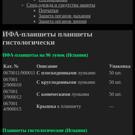
Спец.одежда и средтства защиты
Перчатки
Защита органов дыхания
Защита органов зрения
ИФА-планшеты планшеты
гистологически
ИФА-планшеты на 96 лунок (Испания)
Кат. №
Описание
Упаковка
0670011/900011
С плоскодонными
лунками
50 шт.
067001
С круглодонными
лунками
50 шт.
2/900010
067001
С коническими
лунками
50 шт.
3/900012
067001
Крышка
к планшету
—
4/900015
Планшеты гистологические (Испания)