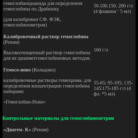
гемоглобинцианида для определения
50.100.150. 200 г/л
гемоглобина по Драбкину.
(4 флакона ‘ 5 мл)
(для калибровки СФ. ФЭК,
гемоглобинометров)
Калибровочный раствор гемоглобина
(Ренам)
160 г/л
Высокоочищенный раствор гемоглобина
для не цианметгемоглобиновых методов.
Гемосо-ново
(Кольцово)
калибровочные растворы гемихрома, для
55-65; 95-105; 135-
определения концентрации гемоглобина
145:175-185 г/л (4
наборами
фл. *5 мл)
«Гемоглобин-Ново»
Контрольные материалы для гемоглобинометрии
«Диагем- К»
(Ренам)