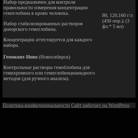
Набор предназначен для контроля
правильности измерения концентрации
гемоглобина в крови человека.
80, 120,160 г/л
(450 опр.); (3
Набор стабилизированных растворов
фл.* 5 мл)
донорского гемоглобина.
Концентрации аттестируется для каждого
набора.
Гемоконт-Ново
(Новосибирск)
Контрольные растворы гемоблобина для
гемихромного или гемиглобинцианидного
методов (для ручного анализа).
Политика конфиденциальности
Сайт работает на WordPress