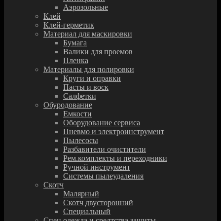
Аэрозольные
Клей
Клей-герметик
Материал для маскировки
Бумага
Валики для проемов
Пленка
Материалы для полировки
Круги и оправки
Пасты и воск
Салфетки
Обуродование
Емкости
Оборудование сервиса
Пневмо и электроинструмент
Пылесосы
Разбавители очистители
Рем.комплекты и переходники
Ручной инструмент
Системы пылеудаления
Скотч
Малярный
Скотч двусторонний
Специальный
Спец.одежда и средтства защиты