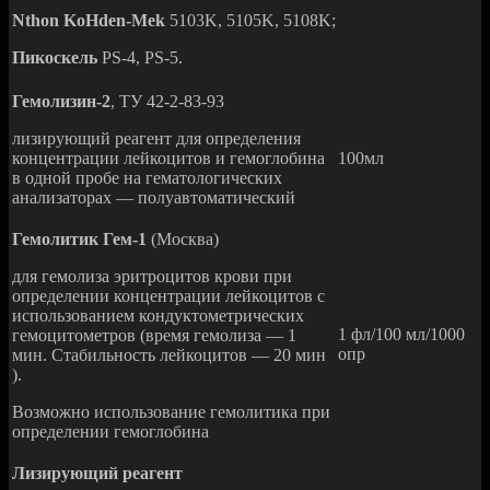
Nthon KoHden-Mek
5103K, 5105K, 5108K;
Пикоскель
PS-4, PS-5.
Гемолизин-2
, ТУ 42-2-83-93
лизирующий реагент для определения
концентрации лейкоцитов и гемоглобина
100мл
в одной пробе на гематологических
анализаторах — полуавтоматический
Гемолитик Гем-1
(Москва)
для гемолиза эритроцитов крови при
определении концентрации лейкоцитов с
использованием кондуктометрических
1 фл/100 мл/1000
гемоцитометров (время гемолиза — 1
опр
мин. Стабильность лейкоцитов — 20 мин
).
Возможно использование гемолитика при
определении гемоглобина
Лизирующий реагент