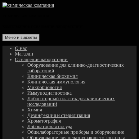
Перейти
к
химическая компания
содержимому
комплексное оснащение лаборатории
Меню и виджеты
О нас
Магазин
Оснащение лаборатории
Оборудование для клинико-диагностических
лабораторий
Клиническая биохимия
Клиническая иммунология
Микробиология
Иммунодиагностика
Лобораторный пластик для клинических
исследований
Химия
Дезинфекция и стерилизация
Хроматография
Лабораторная посуда
Общелабораторные приборы и оборудование
Оборудование для неразрушающего контроля