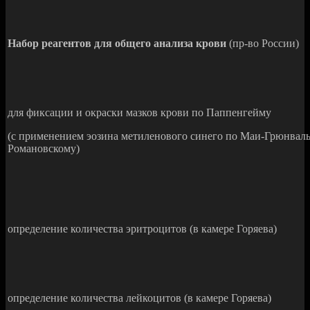
Набор реагентов для общего анализа крови
(пр-во России)
для фиксации и окраски мазков крови по Паппенгейму
(с применением эозина метиленового синего по Маи-Грюнвальд
Романовскому)
определение количества эритроцитов (в камере Горяева)
определение количества лейкоцитов (в камере Горяева)