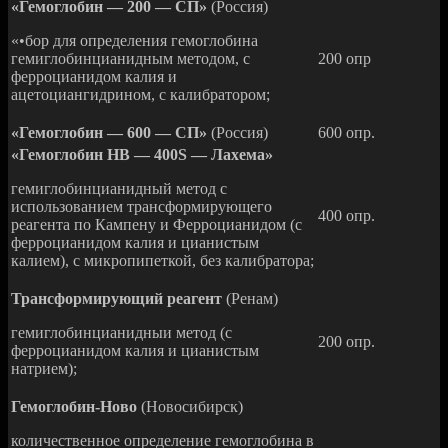
«Гемоглобин — 200 — СП»
(Россия)
«•бор для определения гемоглобина
гемиглобинцианидным методом, с
200 опр
ферроцианидом калия и
ацетоциангидрином, с калибратором;
«Гемоглобин — 600 — СП»
(Россия)
600 опр.
«Гемоглобин НВ —
400
S
— Лахема»
гемиглобинцианидный метод с
использованием трансформирующего
400 опр.
реагента по Кампену и Ферроцианидом (с
ферроцианидом калия и цианистым
калием), с микропипеткой, без калибратора;
Трансформирующий реагент
(Ренам)
гемиглобинцианидныи метод (с
200 опр.
ферроцианидом калия и цианистым
натрием);
Гемоглобин-Ново
(Новосибирск)
количественное определение гемоглобина в