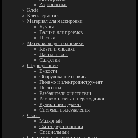
Аэрозольные
Клей
Клей-герметик
Материал для маскировки
Бумага
Валики для проемов
Пленка
Материалы для полировки
Круги и оправки
Пасты и воск
Салфетки
Обуродование
Емкости
Оборудование сервиса
Пневмо и электроинструмент
Пылесосы
Разбавители очистители
Рем.комплекты и переходники
Ручной инструмент
Системы пылеудаления
Скотч
Малярный
Скотч двусторонний
Специальный
Спец.одежда и средтства защиты