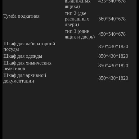
выдвижных
433*540*678
ящика)
тип 2 (две
Тумба подкатная
распашных
560*540*678
двери)
тип 3 (один
450*540*678
ящик и дверь)
Шкаф для лабораторной
850*430*1820
посуды
Шкаф для одежды
850*430*1820
Шкаф для химических
850*430*1820
реактивов
Шкаф для архивной
850*430*1820
документации