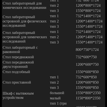
тип 1
732*800*1724
Стол лабораторный для
тип 2
1200*800*1724
химических исследовании
тип 3
1550*800*1724
тип 1
732*1400*1724
Стол лабораторный
островной для физических
тип 2
1200*1400*1724
исследований
тип 3
1550*1400*1724
тип 1
732*1400*1724
Стол лабораторный
островной для химических
тип 2
1200*1400*1724
исследований
тип 3
1550*1400*1724
Стол лабораторный с
800*750*1724
раковиной
Стол передвижной
732*600*750
Стол передвижной
1200*600*750
двухсторонний
Стол подсобный
1550*600*850
тип 1
732*600*850
Стол приставной
тип 2
1200*600*850
тип 3
1550*600*850
большой
1550*800*2350
Шкаф с вытяжным
устройством
малый
1150*800*2350
тип 1 (три