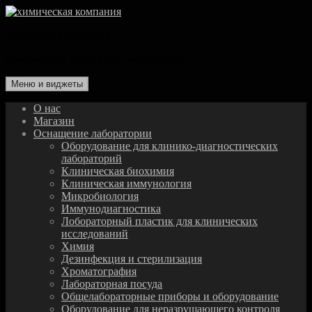
Перейти
к
химическая компания
содержимому
комплексное оснащение лаборатории
Меню и виджеты
О нас
Магазин
Оснащение лаборатории
Оборудование для клинико-диагностических
лабораторий
Клиническая биохимия
Клиническая иммунология
Микробиология
Иммунодиагностика
Лобораторный пластик для клинических
исследований
Химия
Дезинфекция и стерилизация
Хроматография
Лабораторная посуда
Общелабораторные приборы и оборудование
Оборудование для неразрушающего контроля