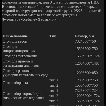
кромочным материалом, или 3-х м м противоударным ПВХ
В основаниях изделий применяется металлический каркас
сварной конструкции из квадратной трубы. 25/25. покрытый
автомобильной эмалью горячего отверждения.
Фурнитура «Хефеле» (Германия).
Наименование
Тип
Размер, мм
Стол для весов
732*650*750
Стол для
1550*700*750
микроскопирования
Стол для титрования
1550*650*1724
Стол для приема и
1200*600*1483
регистрации анализов
Стол для разлива и
1200*600*850
укупорки питательных сред
тип 1
1200*600*750
Стол лаборанта
тип 2
1550*600*750
тип 1
732*800*1724
Стол лабораторный для
тип 2
1200*800*1724
физических исследовании
тип 3
1550*800*1724