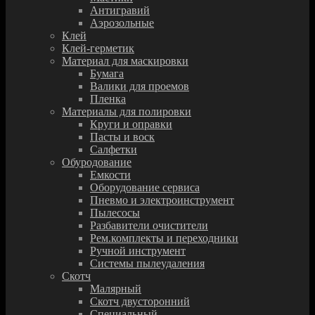
Антигравий
Аэрозольные
Клей
Клей-герметик
Материал для маскировки
Бумага
Валики для проемов
Пленка
Материалы для полировки
Круги и оправки
Пасты и воск
Салфетки
Обуродование
Емкости
Оборудование сервиса
Пневмо и электроинструмент
Пылесосы
Разбавители очистители
Рем.комплекты и переходники
Ручной инструмент
Системы пылеудаления
Скотч
Малярный
Скотч двусторонний
Специальный