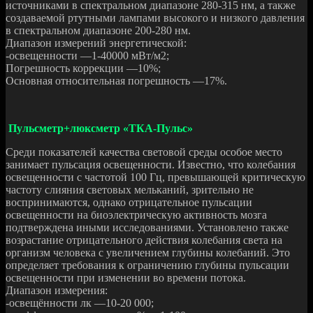
источниками в спектральном диапазоне 280-315 нм, а также
создаваемой ртутными лампами высокого и низкого давления
в спектральном диапазоне 200-280 нм.
Диапазон измерений энергетической:
-освещенности —1-40000 мВт/м2;
Погрешность коррекции —10%;
Основная относительная погрешность —17%.
Пульсметр+люксметр «ТКА-Пульс»
Среди показателей качества световой среды особое место
занимает пульсация освещенности. Известно, что колебания
освещенности с частотой 100 Гц, превышающей критическую
частоту слияния световых мельканий, зрительно не
воспринимаются, однако отрицательное пульсации
освещенности на биоэлектрическую активность мозга
подтверждена иными исследованиями. Установлено также
возрастание отрицательного действия колебания света на
организм человека с увеличением глубины колебаний. Это
определяет требования к ограничению глубины пульсации
освещенности при изменении во времени потока.
Диапазон измерения:
-освещённости лк —10-20 000;