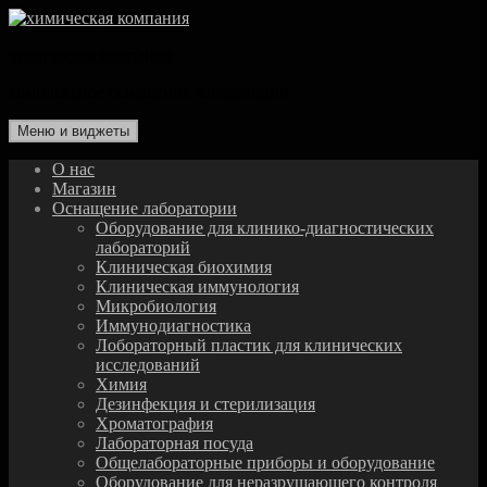
Перейти
к
химическая компания
содержимому
комплексное оснащение лаборатории
Меню и виджеты
О нас
Магазин
Оснащение лаборатории
Оборудование для клинико-диагностических
лабораторий
Клиническая биохимия
Клиническая иммунология
Микробиология
Иммунодиагностика
Лобораторный пластик для клинических
исследований
Химия
Дезинфекция и стерилизация
Хроматография
Лабораторная посуда
Общелабораторные приборы и оборудование
Оборудование для неразрушающего контроля