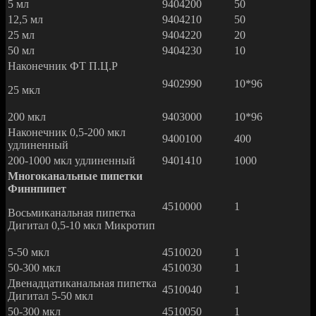
5 мл
9404200
50
12,5 мл
9404210
50
25 мл
9404220
20
50 мл
9404230
10
Наконечник ФТ П.Ц.Р
9402990
10*96
25 мкл
200 мкл
9403000
10*96
Наконечник 0,5-200 мкл
9400100
400
удлиненный
200-1000 мкл удлиненный
9401410
1000
Многоканальные пипетки
Финнпипет
4510000
1
Восьмиканальная пипетка
Дигитал 0,5-10 мкл Микротип
5-50 мкл
4510020
1
50-300 мкл
4510030
1
Двенадцатиканальная пипетка
4510040
1
Дигитал 5-50 мкл
50-300 мкл
4510050
1