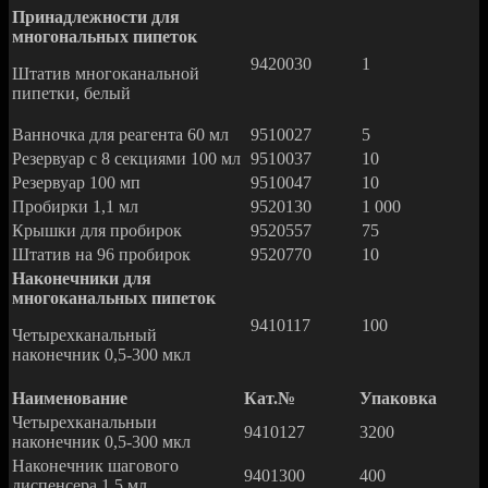
Принадлежности для
многональных пипеток
9420030
1
Штатив многоканальной
пипетки, белый
Ванночка для реагента 60 мл
9510027
5
Резервуар с 8 секциями 100 мл
9510037
10
Резервуар 100 мп
9510047
10
Пробирки 1,1 мл
9520130
1 000
Крышки для пробирок
9520557
75
Штатив на 96 пробирок
9520770
10
Наконечники для
многоканальных пипеток
9410117
100
Четырехканальный
наконечник 0,5-300 мкл
Наименование
Кат.№
Упаковка
Четырехканальныи
9410127
3200
наконечник 0,5-300 мкл
Наконечник шагового
9401300
400
диспенсера 1,5 мл