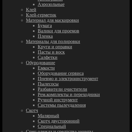
Аэрозольные
Клей
Клей-герметик
Материал для маскировки
Бумага
Валики для проемов
Пленка
Материалы для полировки
Круги и оправки
Пасты и воск
Салфетки
Обуродование
Емкости
Оборудование сервиса
Пневмо и электроинструмент
Пылесосы
Разбавители очистители
Рем.комплекты и переходники
Ручной инструмент
Системы пылеудаления
Скотч
Малярный
Скотч двусторонний
Специальный
Спец.одежда и средтства защиты