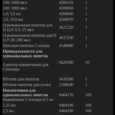
100; 1000 мкл
4500120
1
200; 1000 мкл
4500050
1
1,0; 5,0 мл
4500060
1
2,0; 10,0 мл
4500070
1
Одноканальная пипетка для
4027220
1
П.Ц.Р. 0,5; 25 мкл
Одноканальная пипетка для П
4027230
1
Ц Р 20; 200 мкл
Шаговая пипетка Степпер
4540000
1
Принадлежности для
одноканальных пипеток
9420300
10
Адаптер наконечника для
Степпера
Штатив для пипеток
9420260
1
Штатив пипеток для полки
2206040
1
Наконечники для
одноканальных пипеток
9404170
100
Наконечник Степлера 0,5 мл
1,25 мл
9404180
100
2,5 мл
9404190
100