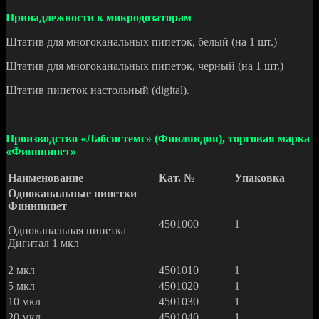
Принадлежности к микродозаторам
Штатив для многоканальных пипеток, белый (на 1 шт.)
Штатив для многоканальных пипеток, черный (на 1 шт.)
Штатив пипеток настольный (digital).
Производство «Лабсистемс» (Финляндия), торговая марка
«Финнпипет»
Наименование
Кат. №
Упаковка
Одноканальные пипетки
Финнпипет
4501000
1
Одноканальная пипетка
Дигитал 1 мкл
2 мкл
4501010
1
5 мкл
4501020
1
10 мкл
4501030
1
20 мкл
4501040
1