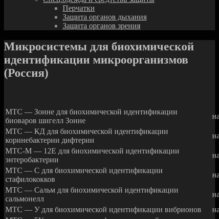
Перчатки
Защита органов дыхания
Защита органов зрения
Микросистемы для биохимической
идентификации микроорганизмов
(Россия)
МТС — Зонне для биохимической идентификации
н
биоваров шигелл Зонне
МТС — КД для биохимической идентификации
н
коринебактерии дифтерии
МТС-М — 12Е для биохимической идентификации
н
энтеробактерии
МТС — С для биохимической идентификации
н
стафилококков
МТС — Сальм для биохимической идентификации
н
сальмонелл
МТС — У для биохимической идентификации вибрионов
н