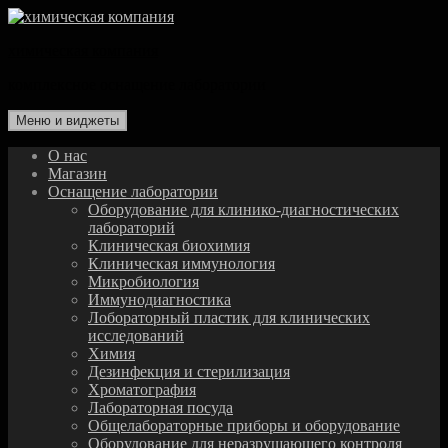
Перейти
к
химическая компания
содержимому
комплексное оснащение лаборатории
Меню и виджеты
О нас
Магазин
Оснащение лаборатории
Оборудование для клинико-диагностических
лабораторий
Клиническая биохимия
Клиническая иммунология
Микробиология
Иммунодиагностика
Лобораторный пластик для клинических
исследований
Химия
Дезинфекция и стерилизация
Хроматография
Лабораторная посуда
Общелабораторные приборы и оборудование
Оборудование для неразрушающего контроля