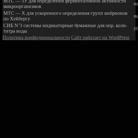
МТС — 5У для определения ферментативной активности
н
микроорганизмов
МТС — X для ускоренного определения групп вибрионов
н
по Хейбергу
СИБ N’3 системы индикаторные бумажные для опр. коли-
уп
титра воды
Политика конфиденциальности
Сайт работает на WordPress