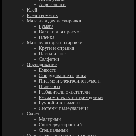
Аэрозольные
Клей
Клей-герметик
Материал для маскировки
Бумага
Валики для проемов
Пленка
Материалы для полировки
Круги и оправки
Пасты и воск
Салфетки
Обуродование
Емкости
Оборудование сервиса
Пневмо и электроинструмент
Пылесосы
Разбавители очистители
Рем.комплекты и переходники
Ручной инструмент
Системы пылеудаления
Скотч
Малярный
Скотч двусторонний
Специальный
Спец.одежда и средтства защиты