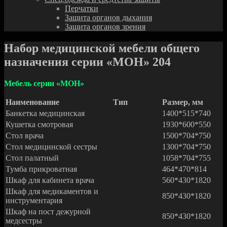
Перчатки
Защита органов дыхания
Защита органов зрения
Набор медицинской мебели общего
назначения серии «МОН» 204
Мебель серии «МОН»
Наименование
Тип
Размер, мм
Банкетка медицинская
1400*515*740
Кушетка смотровая
1930*600*550
Стол врача
1500*704*750
Стол медицинской сестры
1300*704*750
Стол палатный
1058*704*755
Тумба прикроватная
464*470*814
Шкаф для кабинета врача
560*430*1820
Шкаф для медикаментов и
850*430*1820
инструментария
Шкаф на пост дежурной
850*430*1820
медсестры