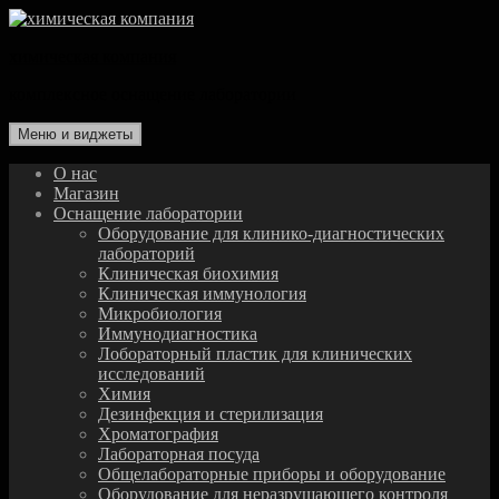
Перейти
к
химическая компания
содержимому
комплексное оснащение лаборатории
Меню и виджеты
О нас
Магазин
Оснащение лаборатории
Оборудование для клинико-диагностических
лабораторий
Клиническая биохимия
Клиническая иммунология
Микробиология
Иммунодиагностика
Лобораторный пластик для клинических
исследований
Химия
Дезинфекция и стерилизация
Хроматография
Лабораторная посуда
Общелабораторные приборы и оборудование
Оборудование для неразрушающего контроля