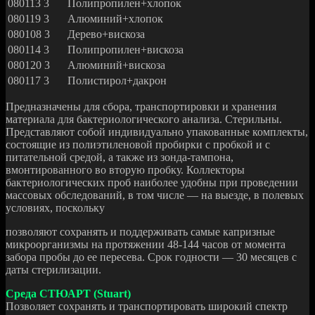
080113 3
Полипропилен+хлопок
080119 3
Алюминий+хлопок
080108 3
Дерево+вискоза
080114 3
Полипропилен+вискоза
080120 3
Алюминий+вискоза
080117 3
Полистирол+дакрон
Предназначены для сбора, транспортировки и хранения
материала для бактериологического анализа. Стерильны.
Представляют собой индивидуально упакованные комплекты,
состоящие из полиэтиленовой пробирки с пробкой и с
питательной средой, а также из зонда-тампона,
вмонтированного во вторую пробку. Коллекторы
бактериологических проб наиболее удобны при проведении
массовых обследований, в том числе — на выезде, в полевых
условиях, поскольку
позволяют сохранять и поддерживать самые капризные
микроорганизмы на протяжении 48-144 часов от момента
забора пробы до ее пересева. Срок годности — 30 месяцев с
даты стерилизации.
Среда СТЮАРТ (Stuart)
Позволяет сохранять и транспортировать широкий спектр