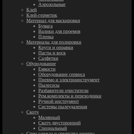
Аэрозольные
Клей
Клей-герметик
Материал для маскировки
Бумага
Валики для проемов
Пленка
Материалы для полировки
Круги и оправки
Пасты и воск
Салфетки
Обуродование
Емкости
Оборудование сервиса
Пневмо и электроинструмент
Пылесосы
Разбавители очистители
Рем.комплекты и переходники
Ручной инструмент
Системы пылеудаления
Скотч
Малярный
Скотч двусторонний
Специальный
Спец.одежда и средтства защиты