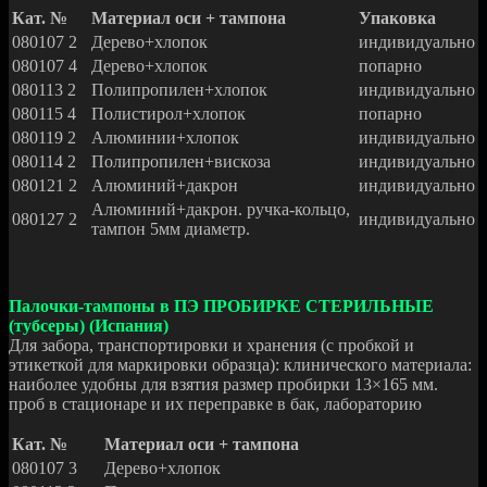
Кат. №
Материал оси + тампона
Упаковка
080107 2
Дерево+хлопок
индивидуально
080107 4
Дерево+хлопок
попарно
080113 2
Полипропилен+хлопок
индивидуально
080115 4
Полистирол+хлопок
попарно
080119 2
Алюминии+хлопок
индивидуально
080114 2
Полипропилен+вискоза
индивидуально
080121 2
Алюминий+дакрон
индивидуально
Алюминий+дакрон. ручка-кольцо,
080127 2
индивидуально
тампон 5мм диаметр.
Палочки-тампоны в ПЭ ПРОБИРКЕ СТЕРИЛЬНЫЕ
(тубсеры) (Испания)
Для забора, транспортировки и хранения (с пробкой и
этикеткой для маркировки образца): клинического материала:
наиболее удобны для взятия размер пробирки 13×165 мм.
проб в стационаре и их переправке в бак, лабораторию
Кат. №
Материал оси + тампона
080107 3
Дерево+хлопок