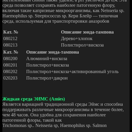
среда позволяет сохранять наиболее патогенную флору,
включая такие капризные микроорганизмы, как Neisseria sp.
Haemophilus sp. Streptococcus sp. Кери Блейр — типичная
среда, используемая для транспортировки анаэробов
Кат. №
Описание зонда-тампона
080212
Дерево+хлопок
080213
Полистирол+вискоза
Кат. №
Описание зонда-тампона
080200
Алюминий+вискоза
080201
Полистирол+вискоза
080202
Полистирол+вискоза+активированный уголь
020203
Полистирол+дакрон
Жидкая среда ЭИМС (Amies)
Является вариацией традиционной среды Эймс и способна
поддерживать различные микроорганизмы в течение более,
чем 48 часов. Она удобна для сохранения наиболее
патогенной флоры, такой как
Trichomonas sp.. Neisseria sp, Haemophilus sp. Salmon