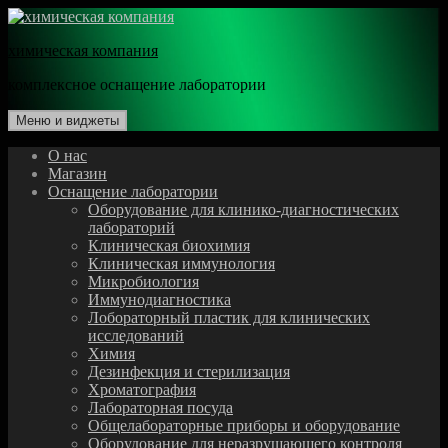
Перейти
к
химическая компания
содержимому
комплексное оснащение лаборатории
Меню и виджеты
О нас
Магазин
Оснащение лаборатории
Оборудование для клинико-диагностических
лабораторий
Клиническая биохимия
Клиническая иммунология
Микробиология
Иммунодиагностика
Лобораторный пластик для клинических
исследований
Химия
Дезинфекция и стерилизация
Хроматография
Лабораторная посуда
Общелабораторные приборы и оборудование
Оборудование для неразрушающего контроля