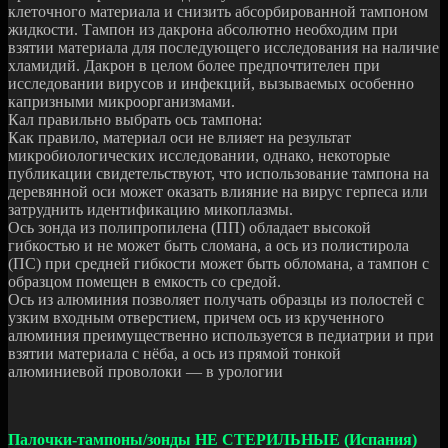
клеточного материала и снизить абсорбированной тампоном
жидкости. Тампон из дакрона абсолютно необходим при
взятии материала для последующего исследования на наличие
хламидий. Дакрон в целом более предпочтителен при
исследовании вирусов и инфекций, вызываемых особенно
капризными микроорганизмами.
Кал правильно выбрать ось тампона:
Как правило, материал оси не влияет на результат
микробиологических исследовании, однако, некоторые
публикации свидетельствуют, что использование тампона на
деревянной оси может оказать влияние на вирус герпеса или
затруднить идентификацию микоплазмы.
Ось зонда из полипропилена (ПП) обладает высокой
гибкостью и не может быть сломана, а ось из полистирола
(ПС) при средней гибкости может быть обломана, а тампон с
образцом помещен в емкость со средой.
Ось из алюминия позволяет получать образцы из полостей с
узким входным отверстием, причем ось из крученного
алюминия преимущественно используется в педиатрии и при
взятии материала с нёба, а ось из прямой тонкой
алюминиевой проволоки — в урологии
Палочки-тампоны/зонды НЕ СТЕРИЛЬНЫЕ (Испания)