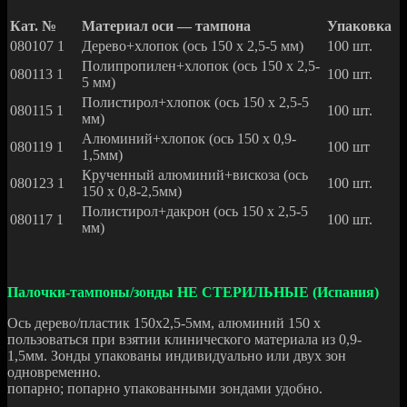
Кат. №
Материал оси — тампона
Упаковка
080107 1
Дерево+хлопок (ось 150 х 2,5-5 мм)
100 шт.
Полипропилен+хлопок (ось 150 х 2,5-
080113 1
100 шт.
5 мм)
Полистирол+хлопок (ось 150 х 2,5-5
080115 1
100 шт.
мм)
Алюминий+хлопок (ось 150 х 0,9-
080119 1
100 шт
1,5мм)
Крученный алюминий+вискоза (ось
080123 1
100 шт.
150 х 0,8-2,5мм)
Полистирол+дакрон (ось 150 х 2,5-5
080117 1
100 шт.
мм)
Палочки-тампоны/зонды НЕ СТЕРИЛЬНЫЕ (Испания)
Ось дерево/пластик 150х2,5-5мм, алюминий 150 х
пользоваться при взятии клинического материала из 0,9-
1,5мм. Зонды упакованы индивидуально или двух зон
одновременно.
попарно; попарно упакованными зондами удобно.