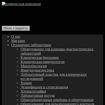
Перейти
к
химическая компания
содержимому
комплексное оснащение лаборатории
Меню и виджеты
О нас
Магазин
Оснащение лаборатории
Оборудование для клинико-диагностических
лабораторий
Клиническая биохимия
Клиническая иммунология
Микробиология
Иммунодиагностика
Лобораторный пластик для клинических
исследований
Химия
Дезинфекция и стерилизация
Хроматография
Лабораторная посуда
Общелабораторные приборы и оборудование
Оборудование для неразрушающего контроля