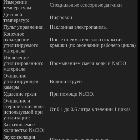
Измерение
Специальные сенсорные датчики
температуры:
Дисплей
Цифровой
температур:
Пульт управления:
Наклонная электропанель.
Конечное
охлаждение
После пневматического открытия
утилизируемого
крышки (по окончании рабочего цикла)
материала:
Извлечение
утилизированного
Промыванием смеси воды и NaClO
материала:
Очищение
утилизирующей
Водной струей
камеры:
Удаление грязи:
При помощи NaClO.
Очищение и
стерилизация воды
От 0.1 до 0.6 литра в течении 1 цикла
используемой при
утилизации:
Затрачиваемое
количество NaClO:
Звукоизоляция
Шумопоглащающие панели