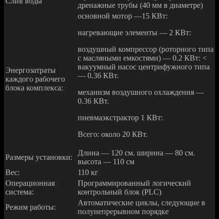
Слив воды
дренажные трубы (40 мм в диаметре)
основной мотор —15 КВт:
нагревающие элементы — 2 КВт:
воздушный компрессор (роторного типа
с масляными емкостями) — 0.2 КВт: <
вакуумный насос центрифужного типа
Энергозатраты
— 0.36 КВт.
каждого рабочего
блока комплекса:
механизм воздушного охлаждения —
0.36 КВт.
пневмаэкстрактор 1 КВт:
Всего: около 20 КВт.
Длина — 120 см. ширина — 80 см.
Размеры установки:
высота — 110 см
Вес:
110 кг
Операционная
Программированный логический
система:
контрольный блок (PLC)
Автоматические циклы, следующие в
Режим работы:
полунепрерывном порядке