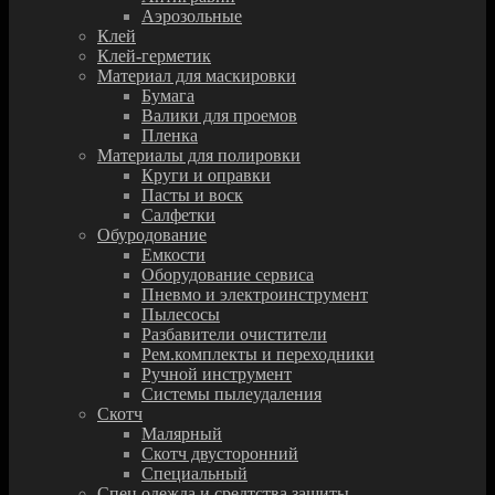
Аэрозольные
Клей
Клей-герметик
Материал для маскировки
Бумага
Валики для проемов
Пленка
Материалы для полировки
Круги и оправки
Пасты и воск
Салфетки
Обуродование
Емкости
Оборудование сервиса
Пневмо и электроинструмент
Пылесосы
Разбавители очистители
Рем.комплекты и переходники
Ручной инструмент
Системы пылеудаления
Скотч
Малярный
Скотч двусторонний
Специальный
Спец.одежда и средтства защиты