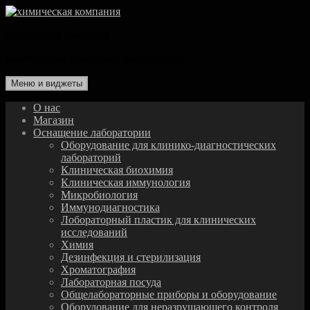
Перейти
к
химическая компания
содержимому
комплексное оснащение лаборатории
Меню и виджеты
О нас
Магазин
Оснащение лаборатории
Оборудование для клинико-диагностических
лабораторий
Клиническая биохимия
Клиническая иммунология
Микробиология
Иммунодиагностика
Лобораторный пластик для клинических
исследований
Химия
Дезинфекция и стерилизация
Хроматография
Лабораторная посуда
Общелабораторные приборы и оборудование
Оборудование для неразрушающего контроля