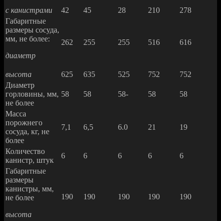
с канистрами
42
45
28
210
278
Габаритные
размеры сосуда,
мм, не более:
262
255
255
516
616
диаметр
высота
625
635
525
752
752
Диаметр
горловины, мм,
58
58
58-
58
58
не более
Масса
порожнего
7,1
6,5
6.0
21
19
сосуда, кг, не
более
Количество
6
6
6
6
6
канистр, штук
Габаритные
размеры
канистры, мм,
190
190
190
190
190
не более
высота