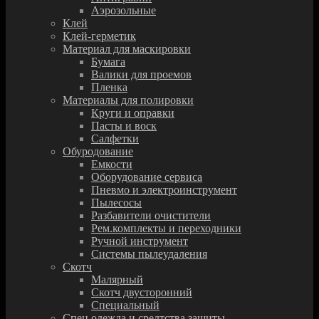
Аэрозольные
Клей
Клей-герметик
Материал для маскировки
Бумага
Валики для проемов
Пленка
Материалы для полировки
Круги и оправки
Пасты и воск
Салфетки
Обуродование
Емкости
Оборудование сервиса
Пневмо и электроинструмент
Пылесосы
Разбавители очистители
Рем.комплекты и переходники
Ручной инструмент
Системы пылеудаления
Скотч
Малярный
Скотч двусторонний
Специальный
Спец.одежда и средтства защиты