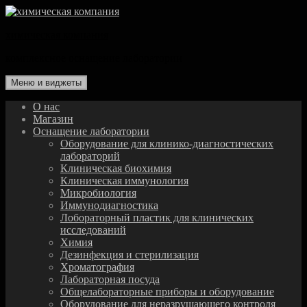
Перейти
к
химическая компания
содержимому
комплексное оснащение лаборатории
Меню и виджеты
О нас
Магазин
Оснащение лаборатории
Оборудование для клинико-диагностических
лабораторий
Клиническая биохимия
Клиническая иммунология
Микробиология
Иммунодиагностика
Лобораторный пластик для клинических
исследований
Химия
Дезинфекция и стерилизация
Хроматография
Лабораторная посуда
Общелабораторные приборы и оборудование
Оборудование для неразрушающего контроля