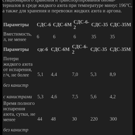
териалов в среде жидкого азота при температуре минус 196°С,
а также для хранения и перевозки жидких азота и аргона.
СДС-6-
Параметры
СДС-6
СДС-6М
СДС-35
СДС-35М
2
Вместимость,
6
6
6
35
35
л, не менее
СДС-6-
Параметры
сдс-6
СДС-6М
СДС-35
СДС-35М
2
Потери
жидкого азота
от испарения,
5,1
4,4
7,0
5,3
8,9
г/ч, не более
без канистр
с канистрами
5,3
4,6
7,5
5,6
4,2
Время полного
испарения
азота, сутки, не
44
48
30
220
300
менее
без канистр