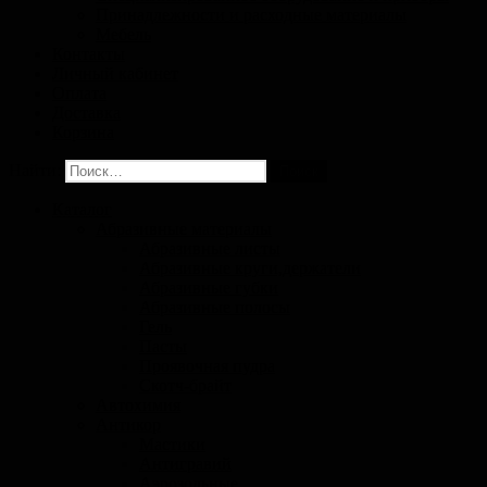
Принадлежности и расходные материалы
Мебель
Контакты
Личный кабинет
Оплата
Доставка
Корзина
Найти:
Каталог
Абразивные материалы
Абразивные листы
Абразивные круги,держатели
Абразивные губки
Абразивные полосы
Гель
Пасты
Проявочная пудра
Скотч-брайт
Автохимия
Антикор
Мастики
Антигравий
Аэрозольные