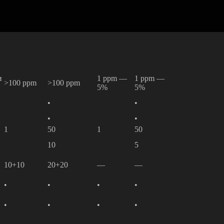
и
1 ppm —
1 ppm —
>100 ppm
>100 ppm
5%
5%
•
•
•
•
1
50
1
50
10
5
10+10
20+20
—
—
•
•
•
•
•
•
•
•