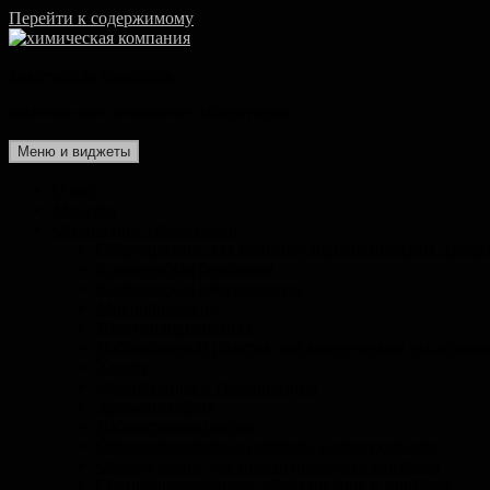
Перейти к содержимому
химическая компания
комплексное оснащение лаборатории
Меню и виджеты
О нас
Магазин
Оснащение лаборатории
Оборудование для клинико-диагностических лабор
Клиническая биохимия
Клиническая иммунология
Микробиология
Иммунодиагностика
Лобораторный пластик для клинических исследова
Химия
Дезинфекция и стерилизация
Хроматография
Лабораторная посуда
Общелабораторные приборы и оборудование
Оборудование для неразрушающего контроля
Специализированное оборудование и приборы