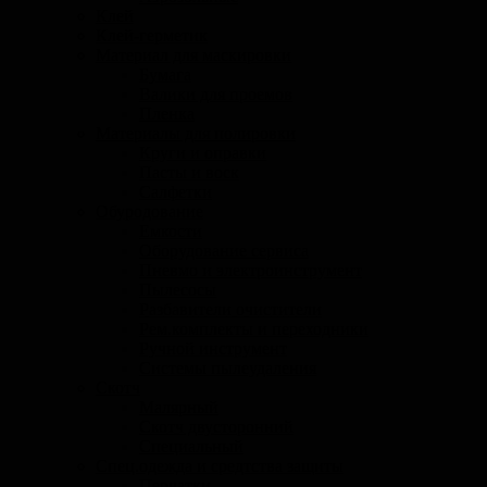
Клей
Клей-герметик
Материал для маскировки
Бумага
Валики для проемов
Пленка
Материалы для полировки
Круги и оправки
Пасты и воск
Салфетки
Обуродование
Емкости
Оборудование сервиса
Пневмо и электроинструмент
Пылесосы
Разбавители очистители
Рем.комплекты и переходники
Ручной инструмент
Системы пылеудаления
Скотч
Малярный
Скотч двусторонний
Специальный
Спец.одежда и средтства защиты
Перчатки