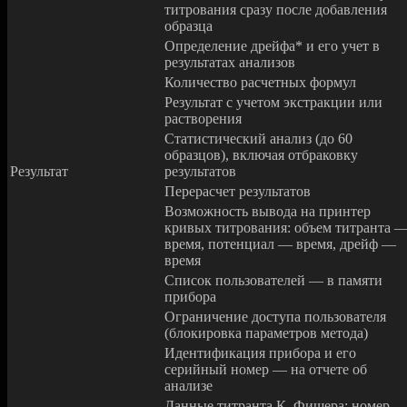
титрования сразу после добавления
образца
Определение дрейфа* и его учет в
результатах анализов
Количество расчетных формул
Результат с учетом экстракции или
растворения
Статистический анализ (до 60
образцов), включая отбраковку
Результат
результатов
Перерасчет результатов
Возможность вывода на принтер
кривых титрования: объем титранта 
время, потенциал — время, дрейф —
время
Список пользователей — в памяти
прибора
Ограничение доступа пользователя
(блокировка параметров метода)
Идентификация прибора и его
серийный номер — на отчете об
анализе
Данные титранта К. Фишера: номер