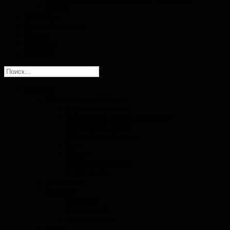
Мебель
Контакты
Личный кабинет
Оплата
Доставка
Корзина
Найти:
Каталог
Абразивные материалы
Абразивные листы
Абразивные круги,держатели
Абразивные губки
Абразивные полосы
Гель
Пасты
Проявочная пудра
Скотч-брайт
Автохимия
Антикор
Мастики
Антигравий
Аэрозольные
Клей