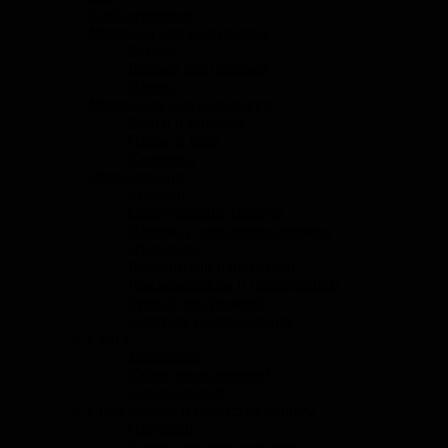
Клей-герметик
Материал для маскировки
Бумага
Валики для проемов
Пленка
Материалы для полировки
Круги и оправки
Пасты и воск
Салфетки
Обуродование
Емкости
Оборудование сервиса
Пневмо и электроинструмент
Пылесосы
Разбавители очистители
Рем.комплекты и переходники
Ручной инструмент
Системы пылеудаления
Скотч
Малярный
Скотч двусторонний
Специальный
Спец.одежда и средтства защиты
Перчатки
Защита органов дыхания