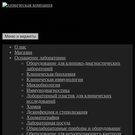
Перейти
к
химическая компания
содержимому
комплексное оснащение лаборатории
Меню и виджеты
О нас
Магазин
Оснащение лаборатории
Оборудование для клинико-диагностических
лабораторий
Клиническая биохимия
Клиническая иммунология
Микробиология
Иммунодиагностика
Лобораторный пластик для клинических
исследований
Химия
Дезинфекция и стерилизация
Хроматография
Лабораторная посуда
Общелабораторные приборы и оборудование
Оборудование для неразрушающего контроля