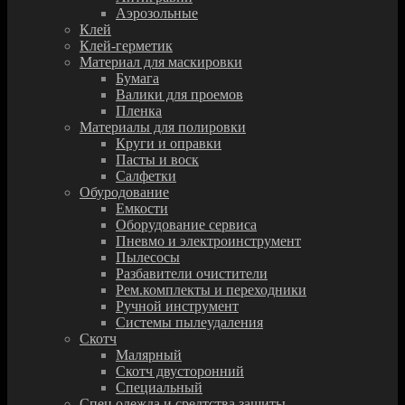
Аэрозольные
Клей
Клей-герметик
Материал для маскировки
Бумага
Валики для проемов
Пленка
Материалы для полировки
Круги и оправки
Пасты и воск
Салфетки
Обуродование
Емкости
Оборудование сервиса
Пневмо и электроинструмент
Пылесосы
Разбавители очистители
Рем.комплекты и переходники
Ручной инструмент
Системы пылеудаления
Скотч
Малярный
Скотч двусторонний
Специальный
Спец.одежда и средтства защиты