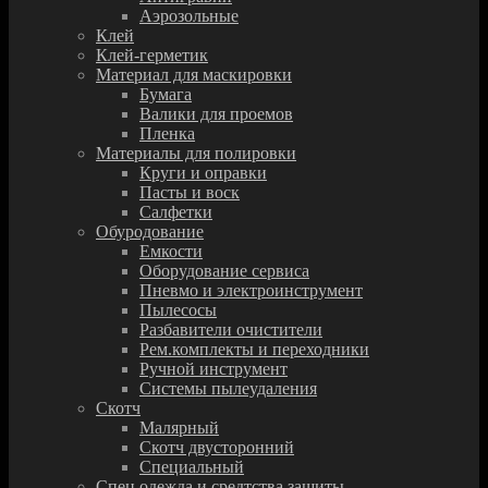
Аэрозольные
Клей
Клей-герметик
Материал для маскировки
Бумага
Валики для проемов
Пленка
Материалы для полировки
Круги и оправки
Пасты и воск
Салфетки
Обуродование
Емкости
Оборудование сервиса
Пневмо и электроинструмент
Пылесосы
Разбавители очистители
Рем.комплекты и переходники
Ручной инструмент
Системы пылеудаления
Скотч
Малярный
Скотч двусторонний
Специальный
Спец.одежда и средтства защиты