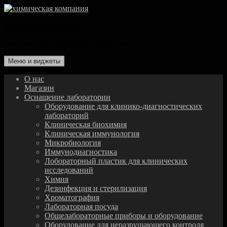
Перейти
к
химическая компания
содержимому
комплексное оснащение лаборатории
Меню и виджеты
О нас
Магазин
Оснащение лаборатории
Оборудование для клинико-диагностических
лабораторий
Клиническая биохимия
Клиническая иммунология
Микробиология
Иммунодиагностика
Лобораторный пластик для клинических
исследований
Химия
Дезинфекция и стерилизация
Хроматография
Лабораторная посуда
Общелабораторные приборы и оборудование
Оборудование для неразрушающего контроля