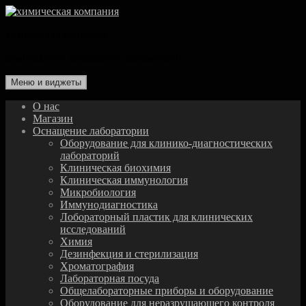
Перейти
к
химическая компания
содержимому
комплексное оснащение лаборатории
Меню и виджеты
О нас
Магазин
Оснащение лаборатории
Оборудование для клинико-диагностических
лабораторий
Клиническая биохимия
Клиническая иммунология
Микробиология
Иммунодиагностика
Лобораторный пластик для клинических
исследований
Химия
Дезинфекция и стерилизация
Хроматография
Лабораторная посуда
Общелабораторные приборы и оборудование
Оборудование для неразрушающего контроля