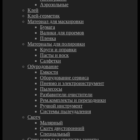
Аэрозольные
Клей
Клей-герметик
Материал для маскировки
Бумага
Валики для проемов
Пленка
Материалы для полировки
Круги и оправки
Пасты и воск
Салфетки
Обуродование
Емкости
Оборудование сервиса
Пневмо и электроинструмент
Пылесосы
Разбавители очистители
Рем.комплекты и переходники
Ручной инструмент
Системы пылеудаления
Скотч
Малярный
Скотч двусторонний
Специальный
Спец.одежда и средтства защиты