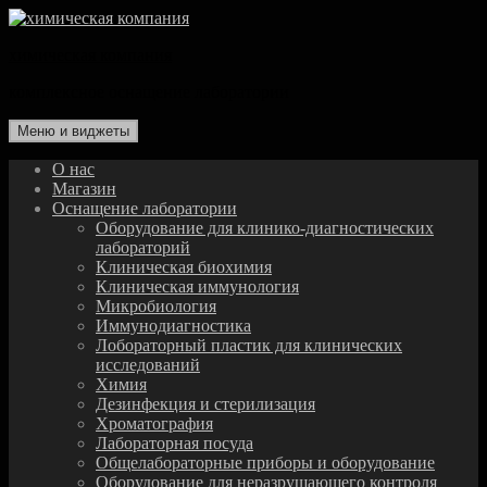
Перейти
к
химическая компания
содержимому
комплексное оснащение лаборатории
Меню и виджеты
О нас
Магазин
Оснащение лаборатории
Оборудование для клинико-диагностических
лабораторий
Клиническая биохимия
Клиническая иммунология
Микробиология
Иммунодиагностика
Лобораторный пластик для клинических
исследований
Химия
Дезинфекция и стерилизация
Хроматография
Лабораторная посуда
Общелабораторные приборы и оборудование
Оборудование для неразрушающего контроля