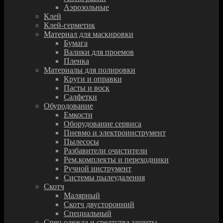
Аэрозольные
Клей
Клей-герметик
Материал для маскировки
Бумага
Валики для проемов
Пленка
Материалы для полировки
Круги и оправки
Пасты и воск
Салфетки
Обуродование
Емкости
Оборудование сервиса
Пневмо и электроинструмент
Пылесосы
Разбавители очистители
Рем.комплекты и переходники
Ручной инструмент
Системы пылеудаления
Скотч
Малярный
Скотч двусторонний
Специальный
Спец.одежда и средтства защиты