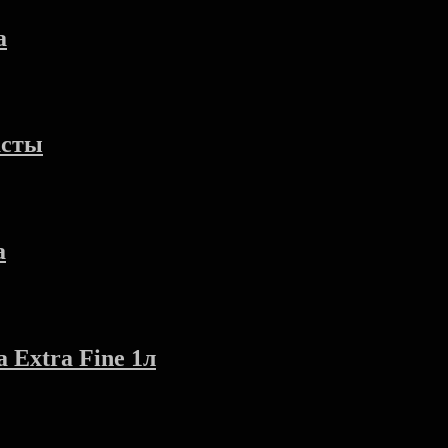
а
асты
а
 Extra Fine 1л