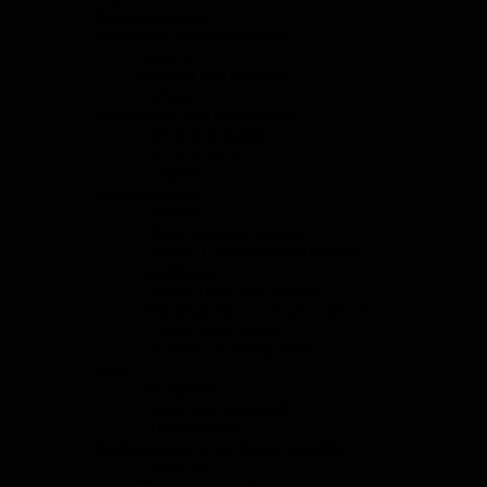
Клей-герметик
Материал для маскировки
Бумага
Валики для проемов
Пленка
Материалы для полировки
Круги и оправки
Пасты и воск
Салфетки
Обуродование
Емкости
Оборудование сервиса
Пневмо и электроинструмент
Пылесосы
Разбавители очистители
Рем.комплекты и переходники
Ручной инструмент
Системы пылеудаления
Скотч
Малярный
Скотч двусторонний
Специальный
Спец.одежда и средтства защиты
Перчатки
Защита органов дыхания