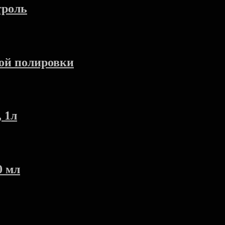
троль
ой полировки
 1л
0 мл