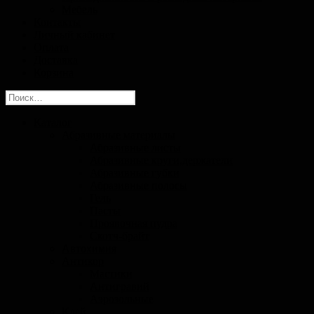
Мебель
Контакты
Личный кабинет
Оплата
Доставка
Корзина
Найти:
Каталог
Абразивные материалы
Абразивные листы
Абразивные круги,держатели
Абразивные губки
Абразивные полосы
Гель
Пасты
Проявочная пудра
Скотч-брайт
Автохимия
Антикор
Мастики
Антигравий
Аэрозольные
Клей