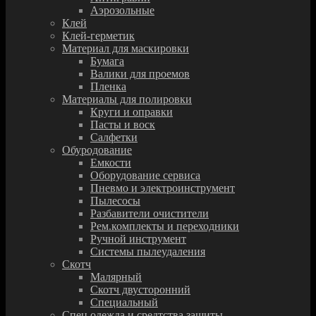
Аэрозольные
Клей
Клей-герметик
Материал для маскировки
Бумага
Валики для проемов
Пленка
Материалы для полировки
Круги и оправки
Пасты и воск
Салфетки
Обуродование
Емкости
Оборудование сервиса
Пневмо и электроинструмент
Пылесосы
Разбавители очистители
Рем.комплекты и переходники
Ручной инструмент
Системы пылеудаления
Скотч
Малярный
Скотч двусторонний
Специальный
Спец.одежда и средтства защиты