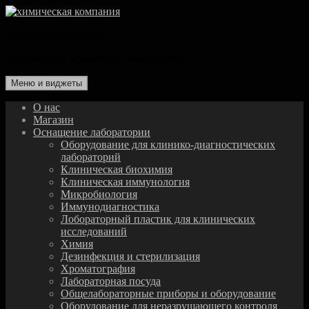
Перейти
к
химическая компания
содержимому
комплексное оснащение лаборатории
Меню и виджеты
О нас
Магазин
Оснащение лаборатории
Оборудование для клинико-диагностических
лабораторий
Клиническая биохимия
Клиническая иммунология
Микробиология
Иммунодиагностика
Лобораторный пластик для клинических
исследований
Химия
Дезинфекция и стерилизация
Хроматография
Лабораторная посуда
Общелабораторные приборы и оборудование
Оборудование для неразрушающего контроля