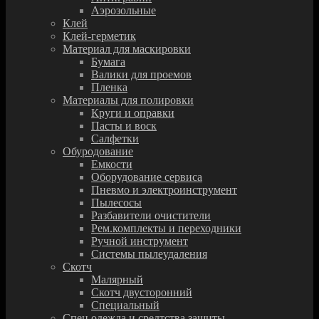
Аэрозольные
Клей
Клей-герметик
Материал для маскировки
Бумага
Валики для проемов
Пленка
Материалы для полировки
Круги и оправки
Пасты и воск
Салфетки
Обуродование
Емкости
Оборудование сервиса
Пневмо и электроинструмент
Пылесосы
Разбавители очистители
Рем.комплекты и переходники
Ручной инструмент
Системы пылеудаления
Скотч
Малярный
Скотч двусторонний
Специальный
Спец.одежда и средтства защиты