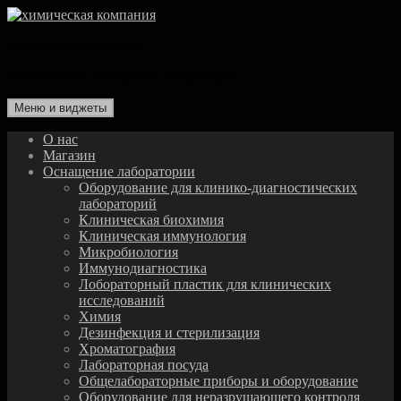
Перейти
к
химическая компания
содержимому
комплексное оснащение лаборатории
Меню и виджеты
О нас
Магазин
Оснащение лаборатории
Оборудование для клинико-диагностических
лабораторий
Клиническая биохимия
Клиническая иммунология
Микробиология
Иммунодиагностика
Лобораторный пластик для клинических
исследований
Химия
Дезинфекция и стерилизация
Хроматография
Лабораторная посуда
Общелабораторные приборы и оборудование
Оборудование для неразрушающего контроля