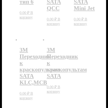
тип 6
SATA
SATA
QCC
Mini Jet
0.00
₽
В
корзину
0.00
₽
В
0.00
₽
В
корзину
корзину
3M
3M
Переходник
Переходник
к
к
краскопультам
краскопультам
SATA
SATA
KLC,MCB
0.00
₽
В
корзину
0.00
₽
В
корзину