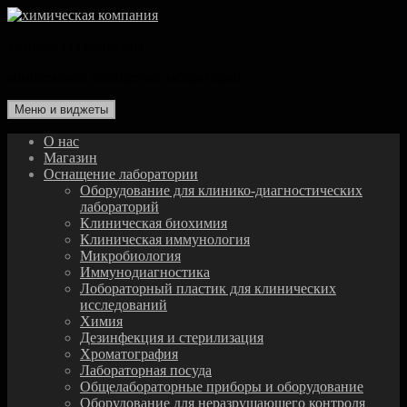
Перейти
к
химическая компания
содержимому
комплексное оснащение лаборатории
Меню и виджеты
О нас
Магазин
Оснащение лаборатории
Оборудование для клинико-диагностических
лабораторий
Клиническая биохимия
Клиническая иммунология
Микробиология
Иммунодиагностика
Лобораторный пластик для клинических
исследований
Химия
Дезинфекция и стерилизация
Хроматография
Лабораторная посуда
Общелабораторные приборы и оборудование
Оборудование для неразрушающего контроля