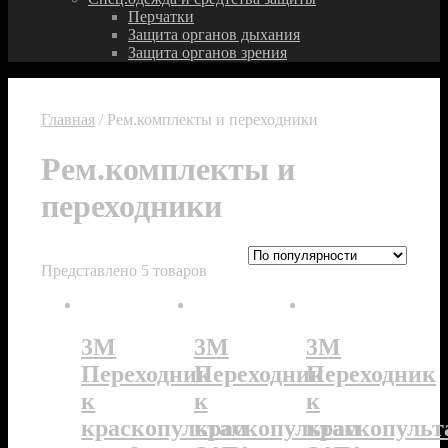
Перчатки
Защита органов дыхания
Защита органов зрения
Главная
/ Рем.комплекты и переходники
Рем.комплекты и
переходники
Представлено 5 товаров
3M
3M
3M
Переходник
Переходник
Переходник
к
к
к
краскопультам
краскопультам
краскопульт