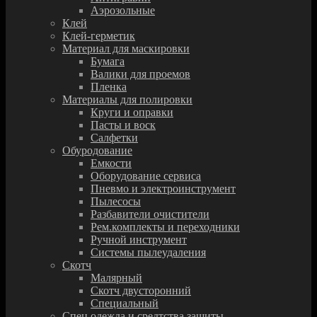
Аэрозольные
Клей
Клей-герметик
Материал для маскировки
Бумага
Валики для проемов
Пленка
Материалы для полировки
Круги и оправки
Пасты и воск
Салфетки
Обуродование
Емкости
Оборудование сервиса
Пневмо и электроинструмент
Пылесосы
Разбавители очистители
Рем.комплекты и переходники
Ручной инструмент
Системы пылеудаления
Скотч
Малярный
Скотч двусторонний
Специальный
Спец.одежда и средтства защиты