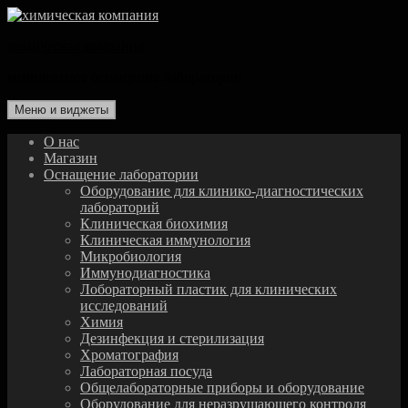
Перейти
к
химическая компания
содержимому
комплексное оснащение лаборатории
Меню и виджеты
О нас
Магазин
Оснащение лаборатории
Оборудование для клинико-диагностических
лабораторий
Клиническая биохимия
Клиническая иммунология
Микробиология
Иммунодиагностика
Лобораторный пластик для клинических
исследований
Химия
Дезинфекция и стерилизация
Хроматография
Лабораторная посуда
Общелабораторные приборы и оборудование
Оборудование для неразрушающего контроля