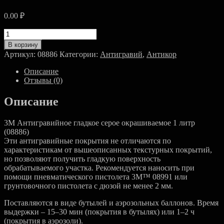
0.00
₽
Количество
товара
В корзину
3M
Артикул:
08886
Категории:
Антигравий
,
Антикор
Антигравийное
окраш.
Описание
покр.
Отзывы (0)
гладк.
серое
Описание
1
л
3M Антигравийное гладкое серое окрашиваемое 1 литр
(08886)
Эти антигравийные покрытия не отличаются по
характеристикам от вышеописанных текстурных покрытий,
но позволяют получить гладкую поверхность
обрабатываемого участка. Рекомендуется наносить при
помощи пневматического пистолета 3М™ 08991 или
грунтовочного пистолета с дюзой не менее 2 мм.
Поставляются в виде бутылей и аэрозольных баллонов. Время
выдержки – 15–30 мин (покрытия в бутылях) или 1–2 ч
(покрытия в аэрозоли).