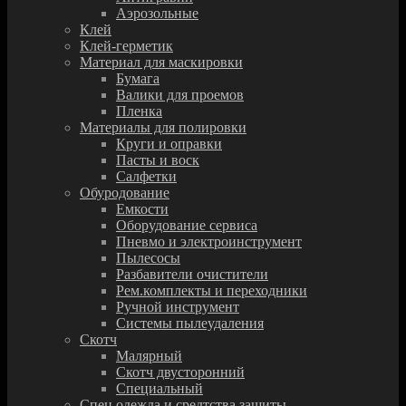
Аэрозольные
Клей
Клей-герметик
Материал для маскировки
Бумага
Валики для проемов
Пленка
Материалы для полировки
Круги и оправки
Пасты и воск
Салфетки
Обуродование
Емкости
Оборудование сервиса
Пневмо и электроинструмент
Пылесосы
Разбавители очистители
Рем.комплекты и переходники
Ручной инструмент
Системы пылеудаления
Скотч
Малярный
Скотч двусторонний
Специальный
Спец.одежда и средтства защиты