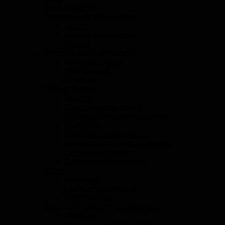
Клей-герметик
Материал для маскировки
Бумага
Валики для проемов
Пленка
Материалы для полировки
Круги и оправки
Пасты и воск
Салфетки
Обуродование
Емкости
Оборудование сервиса
Пневмо и электроинструмент
Пылесосы
Разбавители очистители
Рем.комплекты и переходники
Ручной инструмент
Системы пылеудаления
Скотч
Малярный
Скотч двусторонний
Специальный
Спец.одежда и средтства защиты
Перчатки
Защита органов дыхания