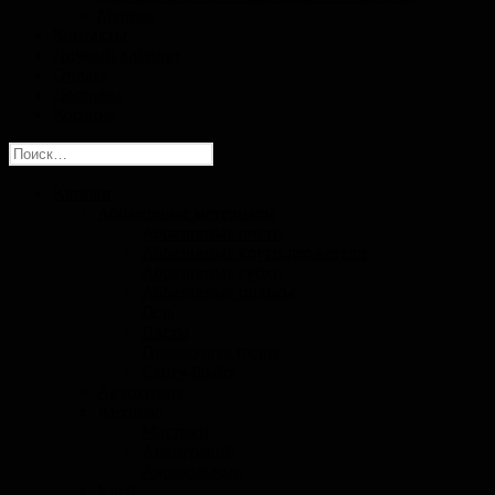
Мебель
Контакты
Личный кабинет
Оплата
Доставка
Корзина
Найти:
Каталог
Абразивные материалы
Абразивные листы
Абразивные круги,держатели
Абразивные губки
Абразивные полосы
Гель
Пасты
Проявочная пудра
Скотч-брайт
Автохимия
Антикор
Мастики
Антигравий
Аэрозольные
Клей