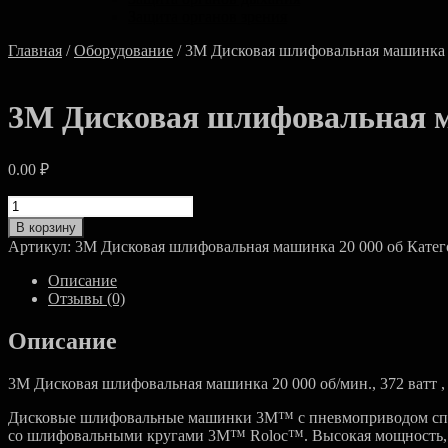
Защита органов зрения
Главная
/
Оборудование
/ 3M Дисковая шлифовальная машинка 
3M Дисковая шлифовальная м
0.00
₽
Количество
товара
В корзину
3M
Артикул:
3M Дисковая шлифовальная машинка 20 000 об
Катег
Дисковая
шлифовальная
Описание
машинка
Отзывы (0)
20
000
Описание
3M Дисковая шлифовальная машинка 20 000 об/мин., 372 ватт ,
Дисковые шлифовальные машинки 3M™ с пневмоприводом спе
со шлифовальными кругами 3M™ Roloc™. Высокая мощность, н