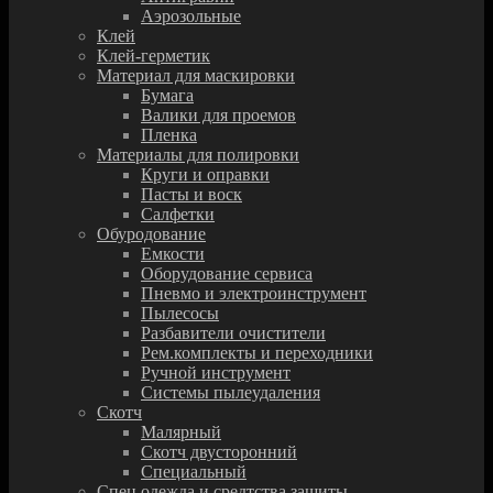
Аэрозольные
Клей
Клей-герметик
Материал для маскировки
Бумага
Валики для проемов
Пленка
Материалы для полировки
Круги и оправки
Пасты и воск
Салфетки
Обуродование
Емкости
Оборудование сервиса
Пневмо и электроинструмент
Пылесосы
Разбавители очистители
Рем.комплекты и переходники
Ручной инструмент
Системы пылеудаления
Скотч
Малярный
Скотч двусторонний
Специальный
Спец.одежда и средтства защиты