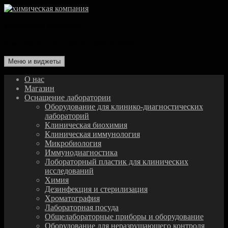
Перейти
к
химическая компания
содержимому
комплексное оснащение лаборатории
Меню и виджеты
О нас
Магазин
Оснащение лаборатории
Оборудование для клинико-диагностических
лабораторий
Клиническая биохимия
Клиническая иммунология
Микробиология
Иммунодиагностика
Лобораторный пластик для клинических
исследований
Химия
Дезинфекция и стерилизация
Хроматография
Лабораторная посуда
Общелабораторные приборы и оборудование
Оборудование для неразрушающего контроля