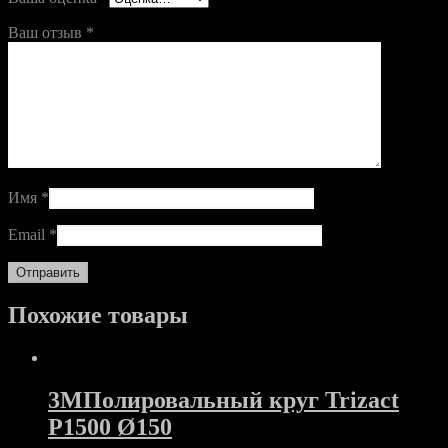
Ваш отзыв
*
Имя
*
Email
*
Похожие товары
3MПолировальный круг Trizact
Р1500 Ø150