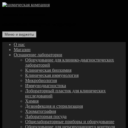
Перейти
к
химическая компания
содержимому
комплексное оснащение лаборатории
Меню и виджеты
О нас
Магазин
Оснащение лаборатории
Оборудование для клинико-диагностических
лабораторий
Клиническая биохимия
Клиническая иммунология
Микробиология
Иммунодиагностика
Лобораторный пластик для клинических
исследований
Химия
Дезинфекция и стерилизация
Хроматография
Лабораторная посуда
Общелабораторные приборы и оборудование
Оборудование для неразрушающего контроля