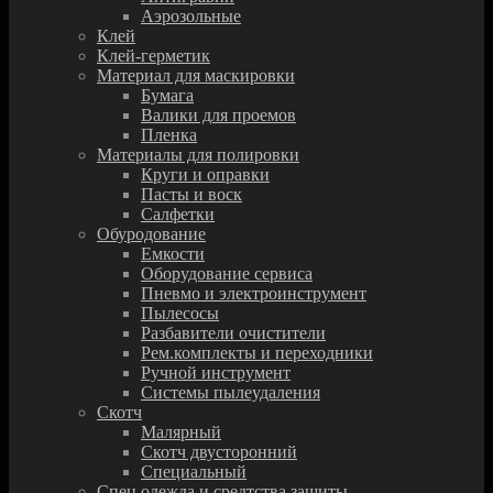
Аэрозольные
Клей
Клей-герметик
Материал для маскировки
Бумага
Валики для проемов
Пленка
Материалы для полировки
Круги и оправки
Пасты и воск
Салфетки
Обуродование
Емкости
Оборудование сервиса
Пневмо и электроинструмент
Пылесосы
Разбавители очистители
Рем.комплекты и переходники
Ручной инструмент
Системы пылеудаления
Скотч
Малярный
Скотч двусторонний
Специальный
Спец.одежда и средтства защиты