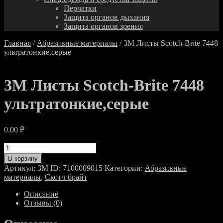
Перчатки
Защита органов дыхания
Защита органов зрения
Главная
/
Абразивные материалы
/ 3M Листы Scotch-Brite 7448
ультратонкие,серые
3M Листы Scotch-Brite 7448
ультратонкие,серые
0.00
₽
Количество
товара
В корзину
3M
Артикул:
3M ID: 7100009015
Категории:
Абразивные
Листы
материалы
,
Скотч-брайт
Scotch-
Brite
Описание
7448
Отзывы (0)
ультратонкие,серые