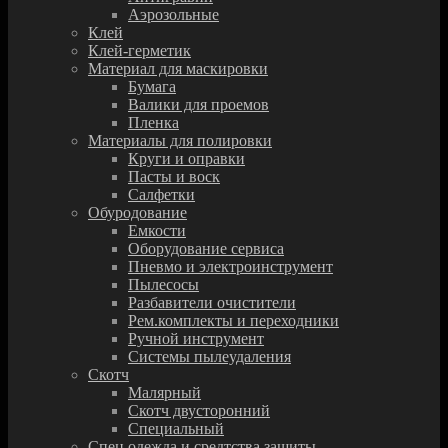
Аэрозольные
Клей
Клей-герметик
Материал для маскировки
Бумага
Валики для проемов
Пленка
Материалы для полировки
Круги и оправки
Пасты и воск
Салфетки
Обуродование
Емкости
Оборудование сервиса
Пневмо и электроинструмент
Пылесосы
Разбавители очистители
Рем.комплекты и переходники
Ручной инструмент
Системы пылеудаления
Скотч
Малярный
Скотч двусторонний
Специальный
Спец.одежда и средтства защиты