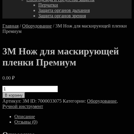
Перчатки
Защита органов дыхания
Защита органов зрения
Главная
/
Оборудование
/ 3M Нож для маскирующей пленки
Премиум
3M Нож для маскирующей
пленки Премиум
0.00
₽
Количество
товара
В корзину
3M
Артикул:
3M ID: 7000033075
Категории:
Оборудование
,
Нож
Ручной инструмент
для
маскирующей
Описание
пленки
Отзывы (0)
Премиум