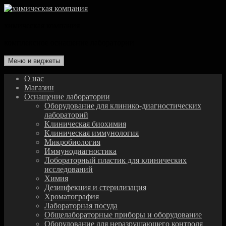
Перейти
к
химическая компания
содержимому
комплексное оснащение лаборатории
Меню и виджеты
О нас
Магазин
Оснащение лаборатории
Оборудование для клинико-диагностических
лабораторий
Клиническая биохимия
Клиническая иммунология
Микробиология
Иммунодиагностика
Лобораторный пластик для клинических
исследований
Химия
Дезинфекция и стерилизация
Хроматография
Лабораторная посуда
Общелабораторные приборы и оборудование
Оборудование для неразрушающего контроля