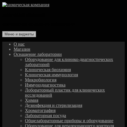
Перейти
к
химическая компания
содержимому
комплексное оснащение лаборатории
Меню и виджеты
О нас
Магазин
Оснащение лаборатории
Оборудование для клинико-диагностических
лабораторий
Клиническая биохимия
Клиническая иммунология
Микробиология
Иммунодиагностика
Лобораторный пластик для клинических
исследований
Химия
Дезинфекция и стерилизация
Хроматография
Лабораторная посуда
Общелабораторные приборы и оборудование
Оборудование для неразрушающего контроля