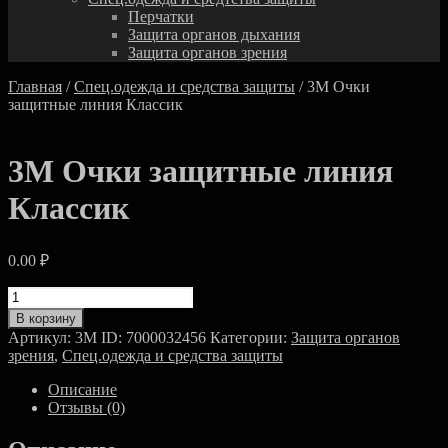
Перчатки
Защита органов дыхания
Защита органов зрения
Главная
/
Спец.одежда и средства защиты
/ 3M Очки
защитныe линия Классик
3M Очки защитныe линия
Классик
0.00
₽
Количество
товара
В корзину
3M
Артикул:
3M ID: 7000032456
Категории:
Защита органов
Очки
зрения
,
Спец.одежда и средства защиты
защитныe
линия
Описание
Классик
Отзывы (0)