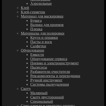
Аэрозольные
Клей
Клей-герметик
Материал для маскировки
Бумага
Валики для проемов
Пленка
Материалы для полировки
Круги и оправки
Пасты и воск
Салфетки
Обуродование
Емкости
Оборудование сервиса
Пневмо и электроинструмент
Пылесосы
Разбавители очистители
Рем.комплекты и переходники
Ручной инструмент
Системы пылеудаления
Скотч
Малярный
Скотч двусторонний
Специальный
Спец.одежда и средтства защиты