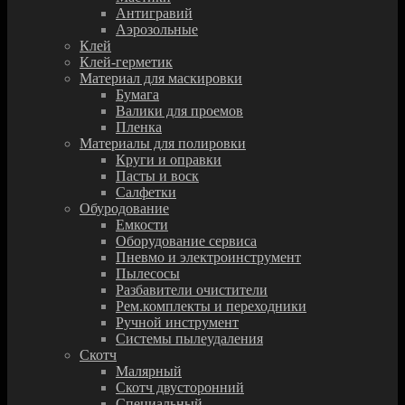
Антигравий
Аэрозольные
Клей
Клей-герметик
Материал для маскировки
Бумага
Валики для проемов
Пленка
Материалы для полировки
Круги и оправки
Пасты и воск
Салфетки
Обуродование
Емкости
Оборудование сервиса
Пневмо и электроинструмент
Пылесосы
Разбавители очистители
Рем.комплекты и переходники
Ручной инструмент
Системы пылеудаления
Скотч
Малярный
Скотч двусторонний
Специальный