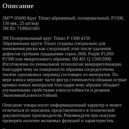
Описание
3M™ 05600 Круг Trizact абразивный, полировальный, Р1500,
150 мм., 25 шт/кор
3M ID: 7100041081
3M Полировальный круг Trizact Р 1500 d150
Абразивныые круги Trizact созданы специально для
понижения риски как следующий этап после удаления
дефектов грубыми градациями серии 260L Purple Р1200/
Р1500 или микротонкого абразива 3М 401 Q 1500/2000.
Изготовлены по уникальной технологии микрорепликации,
благодаря чему на поверхности абразива сосредоточены
тысячи одинаковых пирамид состоящих из минералов. По
мере износа верхние части фигур стачиваются обнажая острые
кромки новых минералов благодаря чему абразив обладает
улучшенными свойствами износостойкости и резания.
Экономный,износостойкий.
Описание товара носит информационный характер и может
отличаться от описания, представленного в технической
документации производителя. Рекомендуем при покупке
проверять наличие желаемых функций и характеристик.