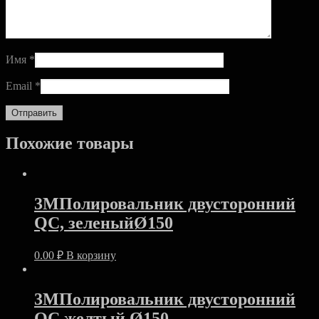
Имя
*
Email
*
Похожие товары
3MПолировальник двусторонний
QC, зеленыйØ150
0.00
₽
В корзину
3MПолировальник двусторонний
QC,желтый Ø150