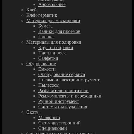
Аэрозольные
Клей
Клей-герметик
Материал для маскировки
Бумага
Валики для проемов
Пленка
Материалы для полировки
Круги и оправки
Пасты и воск
Салфетки
Обуродование
Емкости
Оборудование сервиса
Пневмо и электроинструмент
Пылесосы
Разбавители очистители
Рем.комплекты и переходники
Ручной инструмент
Системы пылеудаления
Скотч
Малярный
Скотч двусторонний
Специальный
Спец.одежда и средтства защиты