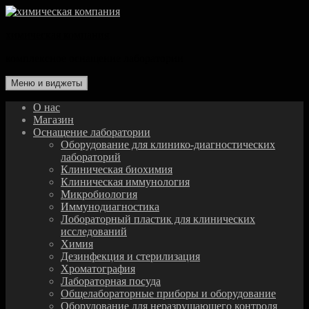
Перейти
к
химическая компания
содержимому
комплексное оснащение лаборатории
Меню и виджеты
О нас
Магазин
Оснащение лаборатории
Оборудование для клинико-диагностических
лабораторий
Клиническая биохимия
Клиническая иммунология
Микробиология
Иммунодиагностика
Лобораторный пластик для клинических
исследований
Химия
Дезинфекция и стерилизация
Хроматография
Лабораторная посуда
Общелабораторные приборы и оборудование
Оборудование для неразрушающего контроля