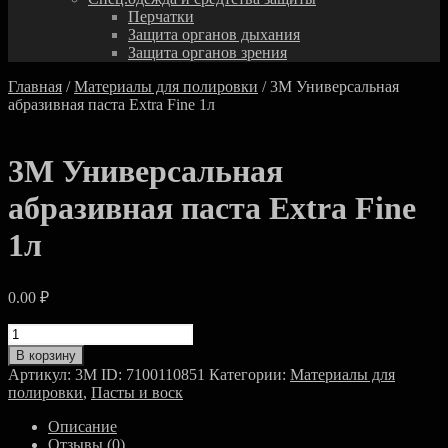
Перчатки
Защита органов дыхания
Защита органов зрения
Главная
/
Материалы для полировки
/ 3M Универсальная
абразивная паста Extra Fine 1л
3M Универсальная
абразивная паста Extra Fine
1л
0.00
₽
Количество
товара
В корзину
3M
Артикул:
3M ID: 7100110851
Категории:
Материалы для
Универсальная
полировки
,
Пасты и воск
абразивная
паста
Описание
Extra
Отзывы (0)