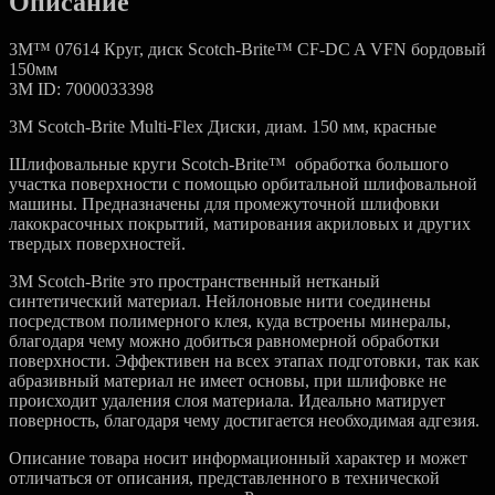
Описание
150,
красные
3M™ 07614 Круг, диск Scotch-Brite™ CF-DC A VFN бордовый
150мм
3M ID: 7000033398
3M Scotch-Brite Multi-Flex Диски, диам. 150 мм, красные
Шлифовальные круги Scotch-Brite™ обработка большого
участка поверхности с помощью орбитальной шлифовальной
машины. Предназначены для промежуточной шлифовки
лакокрасочных покрытий, матирования акриловых и других
твердых поверхностей.
3М Scotch-Brite это пространственный нетканый
синтетический материал. Нейлоновые нити соединены
посредством полимерного клея, куда встроены минералы,
благодаря чему можно добиться равномерной обработки
поверхности. Эффективен на всех этапах подготовки, так как
абразивный материал не имеет основы, при шлифовке не
происходит удаления слоя материала. Идеально матирует
поверность, благодаря чему достигается необходимая адгезия.
Описание товара носит информационный характер и может
отличаться от описания, представленного в технической