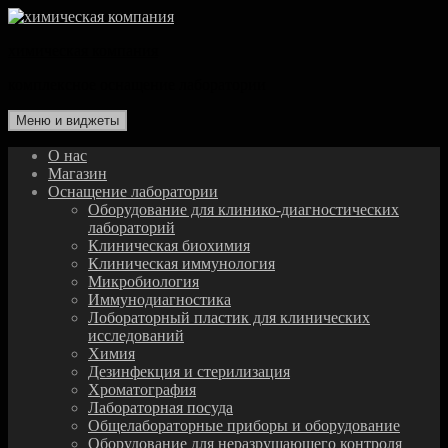
Перейти
к
химическая компания
содержимому
комплексное оснащение лаборатории
Меню и виджеты
О нас
Магазин
Оснащение лаборатории
Оборудование для клинико-диагностических
лабораторий
Клиническая биохимия
Клиническая иммунология
Микробиология
Иммунодиагностика
Лобораторный пластик для клинических
исследований
Химия
Дезинфекция и стерилизация
Хроматография
Лабораторная посуда
Общелабораторные приборы и оборудование
Оборудование для неразрушающего контроля