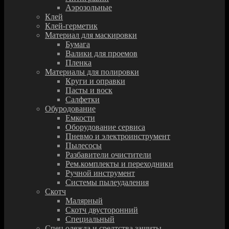
Аэрозольные
Клей
Клей-герметик
Материал для маскировки
Бумага
Валики для проемов
Пленка
Материалы для полировки
Круги и оправки
Пасты и воск
Салфетки
Обуродование
Емкости
Оборудование сервиса
Пневмо и электроинструмент
Пылесосы
Разбавители очистители
Рем.комплекты и переходники
Ручной инструмент
Системы пылеудаления
Скотч
Малярный
Скотч двусторонний
Специальный
Спец.одежда и средтства защиты