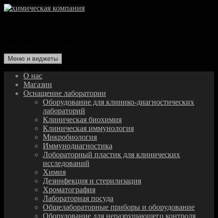
Перейти
к
химическая компания
содержимому
комплексное оснащение лаборатории
Меню и виджеты
О нас
Магазин
Оснащение лаборатории
Оборудование для клинико-диагностических
лабораторий
Клиническая биохимия
Клиническая иммунология
Микробиология
Иммунодиагностика
Лобораторный пластик для клинических
исследований
Химия
Дезинфекция и стерилизация
Хроматография
Лабораторная посуда
Общелабораторные приборы и оборудование
Оборудование для неразрушающего контроля