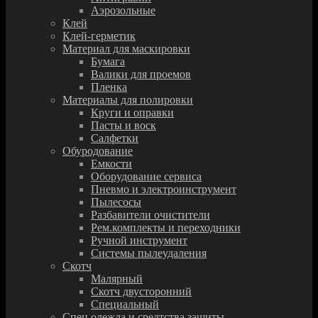
Аэрозольные
Клей
Клей-герметик
Материал для маскировки
Бумага
Валики для проемов
Пленка
Материалы для полировки
Круги и оправки
Пасты и воск
Салфетки
Обуродование
Емкости
Оборудование сервиса
Пневмо и электроинструмент
Пылесосы
Разбавители очистители
Рем.комплекты и переходники
Ручной инструмент
Системы пылеудаления
Скотч
Малярный
Скотч двусторонний
Специальный
Спец.одежда и средтства защиты