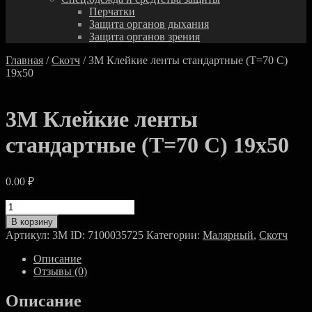
Перчатки
Защита органов дыхания
Защита органов зрения
Главная
/
Скотч
/ 3М Клейкие ленты стандартные (T=70 C)
19х50
3М Клейкие ленты
стандартные (T=70 C) 19х50
0.00
₽
Количество
товара
В корзину
3М
Артикул:
3M ID: 7100035725
Категории:
Малярный
,
Скотч
Клейкие
ленты
Описание
стандартные
Отзывы (0)
(T=70
C)
Описание
19х50