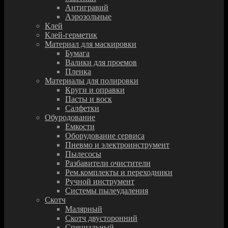
Антигравий
Аэрозольные
Клей
Клей-герметик
Материал для маскировки
Бумага
Валики для проемов
Пленка
Материалы для полировки
Круги и оправки
Пасты и воск
Салфетки
Обуродование
Емкости
Оборудование сервиса
Пневмо и электроинструмент
Пылесосы
Разбавители очистители
Рем.комплекты и переходники
Ручной инструмент
Системы пылеудаления
Скотч
Малярный
Скотч двусторонний
Специальный