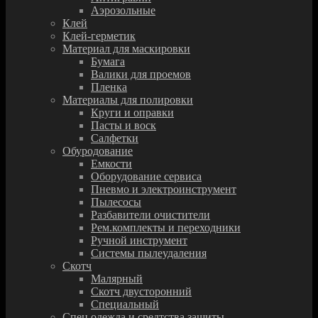
Аэрозольные
Клей
Клей-герметик
Материал для маскировки
Бумага
Валики для проемов
Пленка
Материалы для полировки
Круги и оправки
Пасты и воск
Салфетки
Обуродование
Емкости
Оборудование сервиса
Пневмо и электроинструмент
Пылесосы
Разбавители очистители
Рем.комплекты и переходники
Ручной инструмент
Системы пылеудаления
Скотч
Малярный
Скотч двусторонний
Специальный
Спец.одежда и средтства защиты