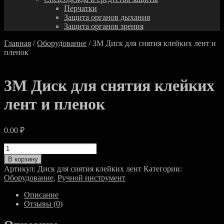
Перчатки
Защита органов дыхания
Защита органов зрения
Главная
/
Оборудование
/ 3M Диск для снятия клейких лент и
пленок
3M Диск для снятия клейких
лент и пленок
0.00
₽
Количество
товара
В корзину
3M
Артикул:
Диск для снятия клейких лент
Категории:
Диск
Оборудование
,
Ручной инструмент
для
снятия
Описание
клейких
Отзывы (0)
лент
и