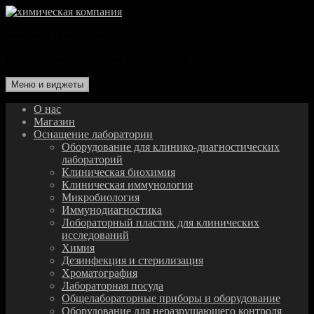
Перейти
к
химическая компания
содержимому
комплексное оснащение лаборатории
Меню и виджеты
О нас
Магазин
Оснащение лаборатории
Оборудование для клинико-диагностических
лабораторий
Клиническая биохимия
Клиническая иммунология
Микробиология
Иммунодиагностика
Лобораторный пластик для клинических
исследований
Химия
Дезинфекция и стерилизация
Хроматография
Лабораторная посуда
Общелабораторные приборы и оборудование
Оборудование для неразрушающего контроля