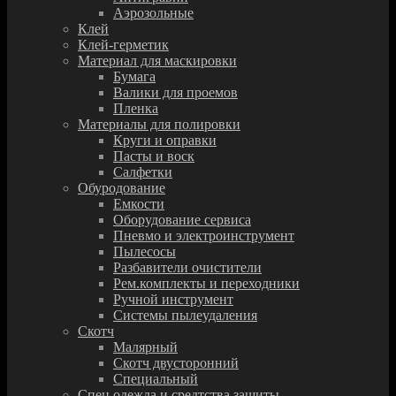
Аэрозольные
Клей
Клей-герметик
Материал для маскировки
Бумага
Валики для проемов
Пленка
Материалы для полировки
Круги и оправки
Пасты и воск
Салфетки
Обуродование
Емкости
Оборудование сервиса
Пневмо и электроинструмент
Пылесосы
Разбавители очистители
Рем.комплекты и переходники
Ручной инструмент
Системы пылеудаления
Скотч
Малярный
Скотч двусторонний
Специальный
Спец.одежда и средтства защиты