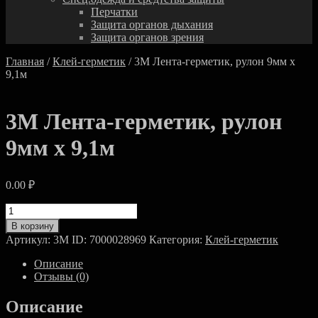
Перчатки
Защита органов дыхания
Защита органов зрения
Главная
/
Клей-герметик
/ 3M Лента-герметик, рулон 9мм х
9,1м
3M Лента-герметик, рулон
9мм х 9,1м
0.00
₽
Количество
товара
В корзину
3M
Артикул:
3M ID: 7000028969
Категория:
Клей-герметик
Лента-
герметик,
Описание
рулон
Отзывы (0)
9мм
х
Описание
9,1м