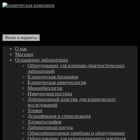
Перейти
к
химическая компания
содержимому
комплексное оснащение лаборатории
Меню и виджеты
О нас
Магазин
Оснащение лаборатории
Оборудование для клинико-диагностических
лабораторий
Клиническая биохимия
Клиническая иммунология
Микробиология
Иммунодиагностика
Лобораторный пластик для клинических
исследований
Химия
Дезинфекция и стерилизация
Хроматография
Лабораторная посуда
Общелабораторные приборы и оборудование
Оборудование для неразрушающего контроля