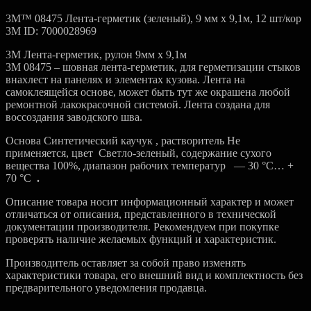
3M™ 08475 Лента-герметик (зеленый), 9 мм х 9,1м, 12 шт/кор
3M ID: 7000028969
3M Лента-герметик, рулон 9мм х 9,1м
3М 08475 – шовная лента-герметик, для герметизации стыков
внахлест на панелях и элементах кузова. Лента на
самоклеящейся основе, может быть тут же окрашена любой
ремонтной лакокрасочной системой. Лента создана для
воссоздания заводского шва.
Основа Синтетический каучук , растворитель Не
применяется, цвет Светло-зеленый, содержание сухого
вещества 100%, диапазон рабочих температур — 30 °С… +
70 °С
.
Описание товара носит информационный характер и может
отличаться от описания, представленного в технической
документации производителя. Рекомендуем при покупке
проверять наличие желаемых функций и характеристик.
Производитель оставляет за собой право изменять
характеристики товара, его внешний вид и комплектность без
предварительного уведомления продавца.