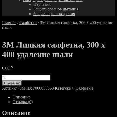
Перчатки
Защита органов дыхания
Защита органов зрения
Главная
/
Салфетки
/ 3M Липкая салфетка, 300 х 400 удаление
пыли
3M Липкая салфетка, 300 х
400 удаление пыли
0.00
₽
Количество
товара
В корзину
3M
Артикул:
3M ID: 7000038363
Категория:
Салфетки
Липкая
салфетка,
Описание
300
Отзывы (0)
х
400
Описание
удаление