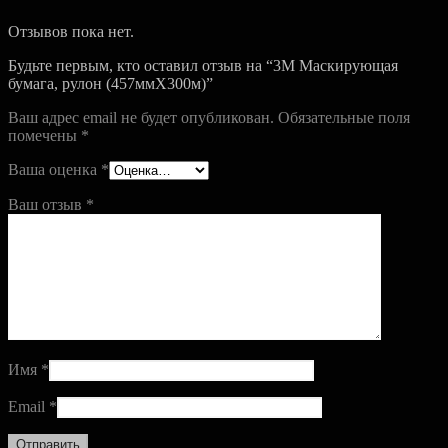
Отзывов пока нет.
Будьте первым, кто оставил отзыв на “3M Маскирующая
бумага, рулон (457ммХ300м)”
Ваш адрес email не будет опубликован.
Обязательные поля
помечены
*
Ваша оценка
*
Ваш отзыв
*
Имя
*
Email
*