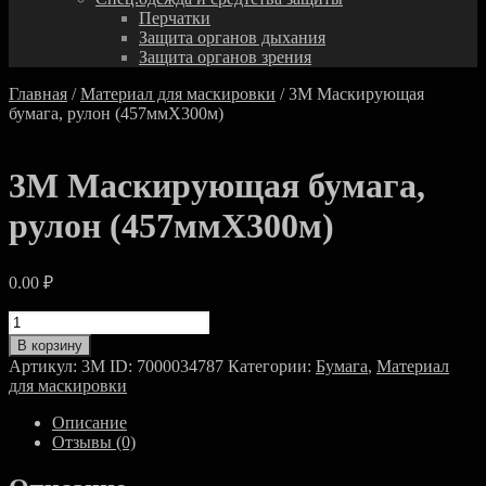
Перчатки
Защита органов дыхания
Защита органов зрения
Главная
/
Материал для маскировки
/ 3M Маскирующая
бумага, рулон (457ммХ300м)
3M Маскирующая бумага,
рулон (457ммХ300м)
0.00
₽
Количество
товара
В корзину
3M
Артикул:
3M ID: 7000034787
Категории:
Бумага
,
Материал
Маскирующая
для маскировки
бумага,
рулон
Описание
(457ммХ300м)
Отзывы (0)