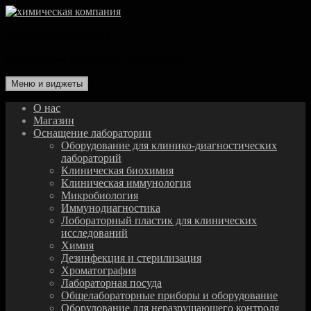
Перейти
к
химическая компания
содержимому
комплексное оснащение лаборатории
Меню и виджеты
О нас
Магазин
Оснащение лаборатории
Оборудование для клинико-диагностических
лабораторий
Клиническая биохимия
Клиническая иммунология
Микробиология
Иммунодиагностика
Лобораторный пластик для клинических
исследований
Химия
Дезинфекция и стерилизация
Хроматография
Лабораторная посуда
Общелабораторные приборы и оборудование
Оборудование для неразрушающего контроля