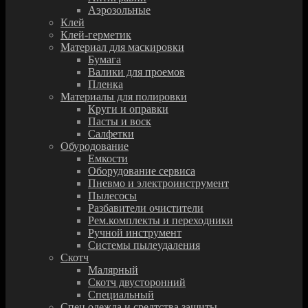
Аэрозольные
Клей
Клей-герметик
Материал для маскировки
Бумага
Валики для проемов
Пленка
Материалы для полировки
Круги и оправки
Пасты и воск
Салфетки
Обуродование
Емкости
Оборудование сервиса
Пневмо и электроинструмент
Пылесосы
Разбавители очистители
Рем.комплекты и переходники
Ручной инструмент
Системы пылеудаления
Скотч
Малярный
Скотч двусторонний
Специальный
Спец.одежда и средтства защиты