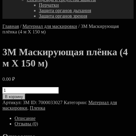
Перчатки
Защита органов дыхания
Защита органов зрения
Главная
/
Материал для маскировки
/ 3M Маскирующая
плёнка (4 м Х 150 м)
3M Маскирующая плёнка (4
м Х 150 м)
0.00
₽
Количество
товара
В корзину
3M
Артикул:
3M ID: 7000033027
Категории:
Материал для
Маскирующая
маскировки
,
Пленка
плёнка
(4
Описание
м
Отзывы (0)
Х
150