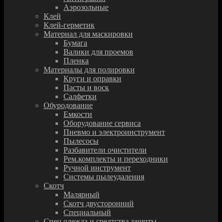
Аэрозольные
Клей
Клей-герметик
Материал для маскировки
Бумага
Валики для проемов
Пленка
Материалы для полировки
Круги и оправки
Пасты и воск
Салфетки
Обуродование
Емкости
Оборудование сервиса
Пневмо и электроинструмент
Пылесосы
Разбавители очистители
Рем.комплекты и переходники
Ручной инструмент
Системы пылеудаления
Скотч
Малярный
Скотч двусторонний
Специальный
Спец.одежда и средтства защиты