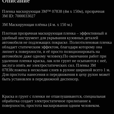
Описание
м)
Пленка маскирующая 3M™ 07838 (4м х 150м), прозрачная
3M ID: 7000033027
3M Маскирующая плёнка (4 м. x 150 м.)
Плотная прозрачная маскирующая пленка – эффективный и
удобный инструмент для укрывания кузовных деталей
автомобиля не подлежащих покраске. Полиэтиленовая пленка
обладает статическим эффектом, благодаря которому она
липнет к поверхности, и её просто позиционировать на
автомобиле даже одному человеку.По окончании работ при
удалении пленки краска, лак или грунт не осыпаются с неё,
заслуга опять же электростатических сил. Пленка 3M
07838сложена в несколько слоев в рулоне шириной всего 1 м.
Для простоты нанесения и передвижения в цеху рулон может
быть установлен в передвижной диспенсер.
Краска и грунт с пленки не отшелушиваются, специальная
обработка создает электростатичное прилипание к
поверхности, простота маскирования одним человеком.