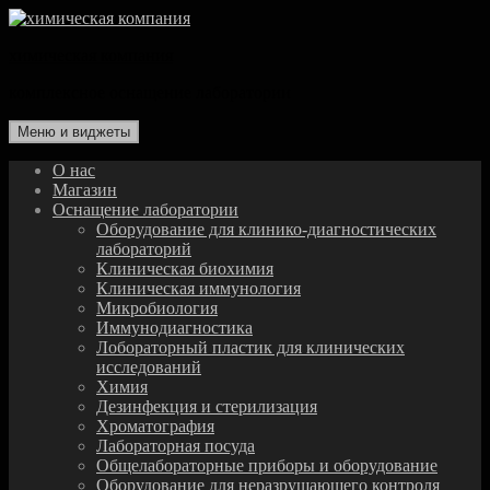
Перейти
к
химическая компания
содержимому
комплексное оснащение лаборатории
Меню и виджеты
О нас
Магазин
Оснащение лаборатории
Оборудование для клинико-диагностических
лабораторий
Клиническая биохимия
Клиническая иммунология
Микробиология
Иммунодиагностика
Лобораторный пластик для клинических
исследований
Химия
Дезинфекция и стерилизация
Хроматография
Лабораторная посуда
Общелабораторные приборы и оборудование
Оборудование для неразрушающего контроля