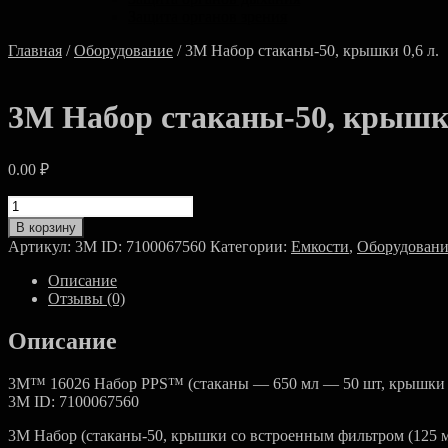
Защита органов зрения
Главная
/
Оборудование
/ 3M Набор стаканы-50, крышки 0,6 л.
3M Набор стаканы-50, крышки
0.00
₽
Количество
товара
В корзину
3M
Артикул:
3M ID: 7100067560
Категории:
Емкости
,
Оборудовани
Набор
стаканы-50,
Описание
крышки
Отзывы (0)
0,6
л.
Описание
3M™ 16026 Набор PPS™ (стаканы — 650 мл — 50 шт, крышки —
3M ID: 7100067560
3M Набор (стаканы-50, крышки со встроенным фильтром (125 мк