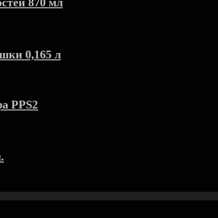
стей 870 мл
шки 0,165 л
ра PPS2
.