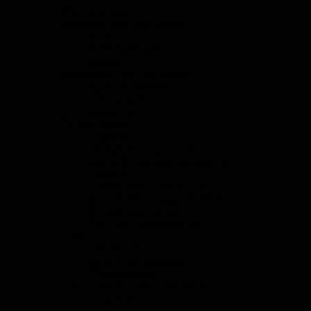
Клей-герметик
Материал для маскировки
Бумага
Валики для проемов
Пленка
Материалы для полировки
Круги и оправки
Пасты и воск
Салфетки
Обуродование
Емкости
Оборудование сервиса
Пневмо и электроинструмент
Пылесосы
Разбавители очистители
Рем.комплекты и переходники
Ручной инструмент
Системы пылеудаления
Скотч
Малярный
Скотч двусторонний
Специальный
Спец.одежда и средтства защиты
Перчатки
Защита органов дыхания