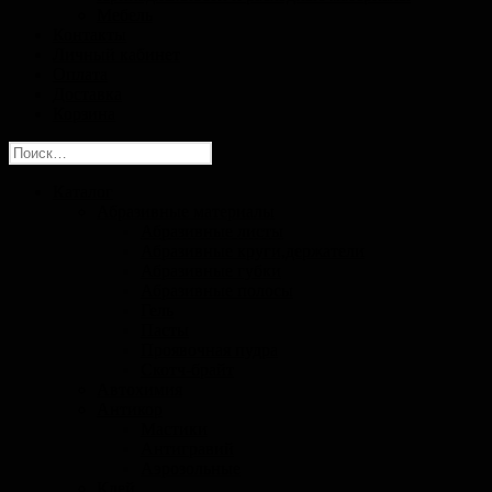
Мебель
Контакты
Личный кабинет
Оплата
Доставка
Корзина
Найти:
Каталог
Абразивные материалы
Абразивные листы
Абразивные круги,держатели
Абразивные губки
Абразивные полосы
Гель
Пасты
Проявочная пудра
Скотч-брайт
Автохимия
Антикор
Мастики
Антигравий
Аэрозольные
Клей