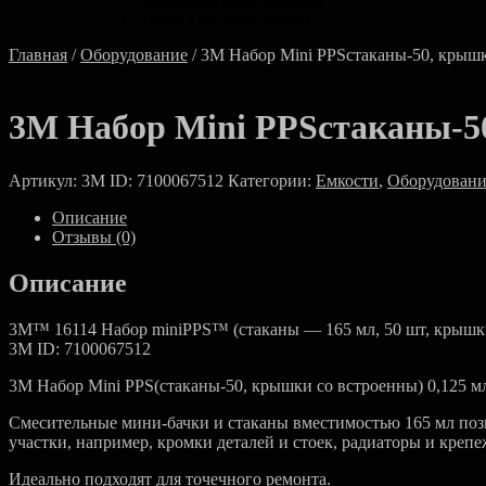
Защита органов зрения
Главная
/
Оборудование
/ 3M Набор Mini PPSстаканы-50, крышк
3M Набор Mini PPSстаканы-50
Артикул:
3M ID: 7100067512
Категории:
Емкости
,
Оборудовани
Описание
Отзывы (0)
Описание
3M™ 16114 Набор miniPPS™ (стаканы — 165 мл, 50 шт, крышки
3M ID: 7100067512
3M Набор Mini PPS(стаканы-50, крышки со встроенны) 0,125 мл
Смесительные мини-бачки и стаканы вместимостью 165 мл позв
участки, например, кромки деталей и стоек, радиаторы и креп
Идеально подходят для точечного ремонта.