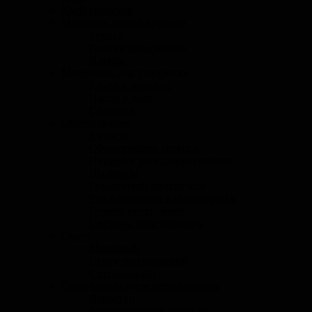
Клей-герметик
Материал для маскировки
Бумага
Валики для проемов
Пленка
Материалы для полировки
Круги и оправки
Пасты и воск
Салфетки
Обуродование
Емкости
Оборудование сервиса
Пневмо и электроинструмент
Пылесосы
Разбавители очистители
Рем.комплекты и переходники
Ручной инструмент
Системы пылеудаления
Скотч
Малярный
Скотч двусторонний
Специальный
Спец.одежда и средтства защиты
Перчатки
Защита органов дыхания