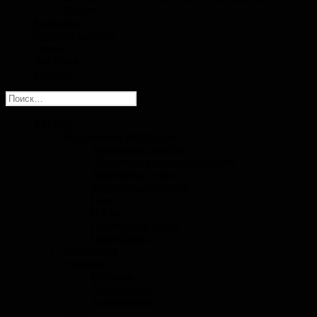
Мебель
Контакты
Личный кабинет
Оплата
Доставка
Корзина
Найти:
Каталог
Абразивные материалы
Абразивные листы
Абразивные круги,держатели
Абразивные губки
Абразивные полосы
Гель
Пасты
Проявочная пудра
Скотч-брайт
Автохимия
Антикор
Мастики
Антигравий
Аэрозольные
Клей