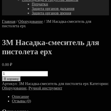
Перчатки
Защита органов дыхания
Защита органов зрения
Главная
/
Оборудование
/ 3M Насадка-смеситель для
пистолета epx
3M Насадка-смеситель для
пистолета epx
0.00
₽
Количество
товара
В корзину
3M
Артикул:
3M Насадка-смеситель для пистолета epx
Категории:
Насадка-
Оборудование
,
Ручной инструмент
смеситель
для
Описание
пистолета
Отзывы (0)
epx