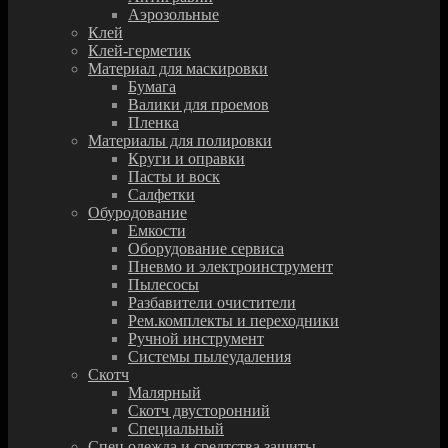
Аэрозольные
Клей
Клей-герметик
Материал для маскировки
Бумага
Валики для проемов
Пленка
Материалы для полировки
Круги и оправки
Пасты и воск
Салфетки
Обуродование
Емкости
Оборудование сервиса
Пневмо и электроинструмент
Пылесосы
Разбавители очистители
Рем.комплекты и переходники
Ручной инструмент
Системы пылеудаления
Скотч
Малярный
Скотч двусторонний
Специальный
Спец.одежда и средтства защиты