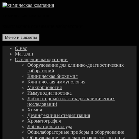
Перейти
к
химическая компания
содержимому
комплексное оснащение лаборатории
Меню и виджеты
О нас
Магазин
Оснащение лаборатории
Оборудование для клинико-диагностических
лабораторий
Клиническая биохимия
Клиническая иммунология
Микробиология
Иммунодиагностика
Лобораторный пластик для клинических
исследований
Химия
Дезинфекция и стерилизация
Хроматография
Лабораторная посуда
Общелабораторные приборы и оборудование
Оборудование для неразрушающего контроля