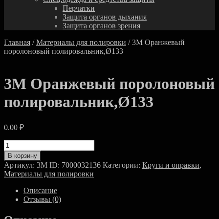
Перчатки
Защита органов дыхания
Защита органов зрения
Главная
/
Материалы для полировки
/ 3M Оранжевый
поролоновый полировальник,Ø133
3M Оранжевый поролоновый
полировальник,Ø133
0.00
₽
Количество
товара
В корзину
3M
Артикул:
3M ID: 7000032136
Категории:
Круги и оправки
,
Оранжевый
Материалы для полировки
поролоновый
полировальник,Ø133
Описание
Отзывы (0)