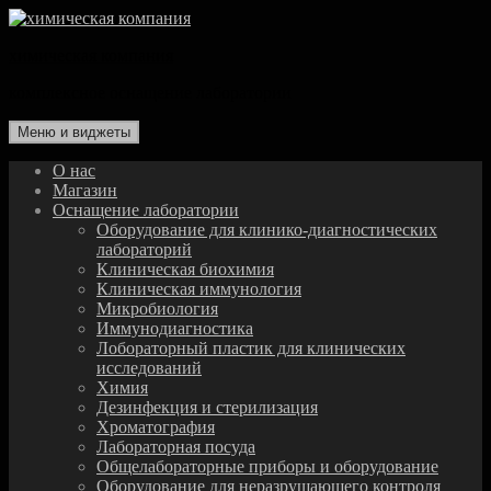
Перейти
к
химическая компания
содержимому
комплексное оснащение лаборатории
Меню и виджеты
О нас
Магазин
Оснащение лаборатории
Оборудование для клинико-диагностических
лабораторий
Клиническая биохимия
Клиническая иммунология
Микробиология
Иммунодиагностика
Лобораторный пластик для клинических
исследований
Химия
Дезинфекция и стерилизация
Хроматография
Лабораторная посуда
Общелабораторные приборы и оборудование
Оборудование для неразрушающего контроля