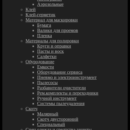
Аэрозольные
Клей
Клей-герметик
Материал для маскировки
Бумага
Валики для проемов
Пленка
Материалы для полировки
Круги и оправки
Пасты и воск
Салфетки
Обуродование
Емкости
Оборудование сервиса
Пневмо и электроинструмент
Пылесосы
Разбавители очистители
Рем.комплекты и переходники
Ручной инструмент
Системы пылеудаления
Скотч
Малярный
Скотч двусторонний
Специальный
Спец.одежда и средтства защиты