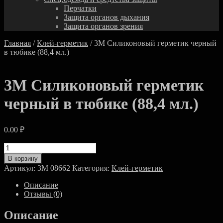
Перчатки
Защита органов дыхания
Защита органов зрения
Главная
/
Клей-герметик
/ 3M Силиконовый герметик черный
в тюбике (88,4 мл.)
3M Силиконовый герметик
черный в тюбике (88,4 мл.)
0.00
₽
Количество
товара
В корзину
3M
Артикул:
3M 08662
Категория:
Клей-герметик
Силиконовый
герметик
Описание
черный
Отзывы (0)
в
тюбике
Описание
(88,4