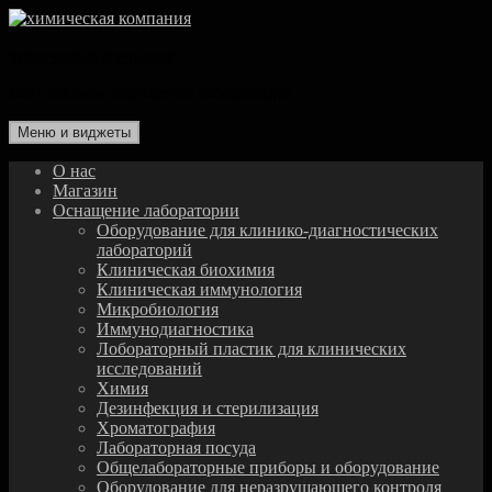
Перейти
к
химическая компания
содержимому
комплексное оснащение лаборатории
Меню и виджеты
О нас
Магазин
Оснащение лаборатории
Оборудование для клинико-диагностических
лабораторий
Клиническая биохимия
Клиническая иммунология
Микробиология
Иммунодиагностика
Лобораторный пластик для клинических
исследований
Химия
Дезинфекция и стерилизация
Хроматография
Лабораторная посуда
Общелабораторные приборы и оборудование
Оборудование для неразрушающего контроля