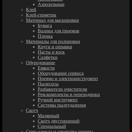
Аэрозольные
Клей
Клей-герметик
Материал для маскировки
Бумага
Валики для проемов
Пленка
Материалы для полировки
Круги и оправки
Пасты и воск
Салфетки
Обуродование
Емкости
Оборудование сервиса
Пневмо и электроинструмент
Пылесосы
Разбавители очистители
Рем.комплекты и переходники
Ручной инструмент
Системы пылеудаления
Скотч
Малярный
Скотч двусторонний
Специальный
Спец.одежда и средтства защиты