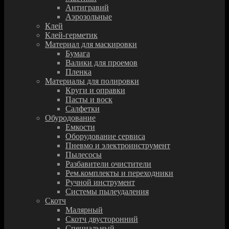
Антигравий
Аэрозольные
Клей
Клей-герметик
Материал для маскировки
Бумага
Валики для проемов
Пленка
Материалы для полировки
Круги и оправки
Пасты и воск
Салфетки
Обуродование
Емкости
Оборудование сервиса
Пневмо и электроинструмент
Пылесосы
Разбавители очистители
Рем.комплекты и переходники
Ручной инструмент
Системы пылеудаления
Скотч
Малярный
Скотч двусторонний
Специальный