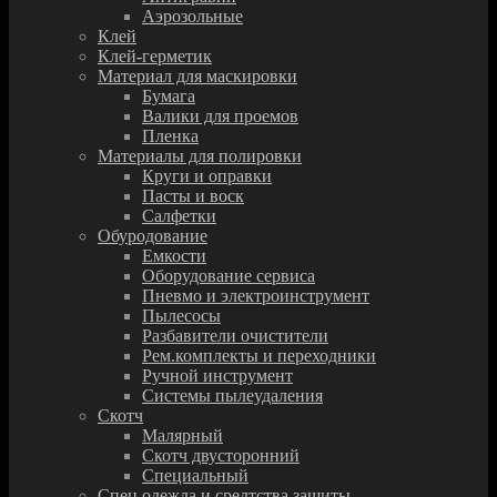
Аэрозольные
Клей
Клей-герметик
Материал для маскировки
Бумага
Валики для проемов
Пленка
Материалы для полировки
Круги и оправки
Пасты и воск
Салфетки
Обуродование
Емкости
Оборудование сервиса
Пневмо и электроинструмент
Пылесосы
Разбавители очистители
Рем.комплекты и переходники
Ручной инструмент
Системы пылеудаления
Скотч
Малярный
Скотч двусторонний
Специальный
Спец.одежда и средтства защиты