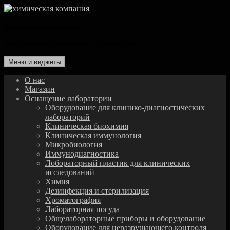
Перейти
к
химическая компания
содержимому
комплексное оснащение лаборатории
Меню и виджеты
О нас
Магазин
Оснащение лаборатории
Оборудование для клинико-диагностических
лабораторий
Клиническая биохимия
Клиническая иммунология
Микробиология
Иммунодиагностика
Лобораторный пластик для клинических
исследований
Химия
Дезинфекция и стерилизация
Хроматография
Лабораторная посуда
Общелабораторные приборы и оборудование
Оборудование для неразрушающего контроля