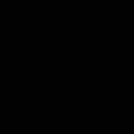
Клей-герметик
Материал для маскировки
Бумага
Валики для проемов
Пленка
Материалы для полировки
Круги и оправки
Пасты и воск
Салфетки
Обуродование
Емкости
Оборудование сервиса
Пневмо и электроинструмент
Пылесосы
Разбавители очистители
Рем.комплекты и переходники
Ручной инструмент
Системы пылеудаления
Скотч
Малярный
Скотч двусторонний
Специальный
Спец.одежда и средтства защиты
Перчатки
Защита органов дыхания