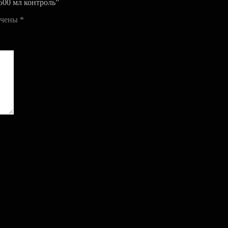
 500 мл контроль”
ечены
*