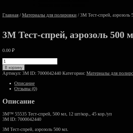
Защита органов зрения
Главная
/
Материалы для полировки
/ 3M Тест-спрей, аэрозоль 
3M Тест-спрей, аэрозоль 500 
0.00
₽
Количество
товара
В корзину
3M
Артикул:
3M ID: 7000042440
Категории:
Материалы для полир
Тест-
спрей,
Описание
аэрозоль
Отзывы (0)
500
мл
Описание
контроль
3M™ 55535 Тест-спрей, 500 мл, 12 шт/кор., 45 кор./уп
3M ID: 7000042440
3M Тест-спрей, аэрозоль 500 мл.