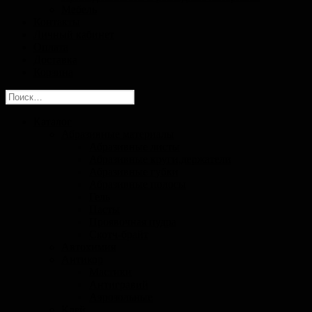
Мебель
Контакты
Личный кабинет
Оплата
Доставка
Корзина
Найти:
Каталог
Абразивные материалы
Абразивные листы
Абразивные круги,держатели
Абразивные губки
Абразивные полосы
Гель
Пасты
Проявочная пудра
Скотч-брайт
Автохимия
Антикор
Мастики
Антигравий
Аэрозольные
Клей