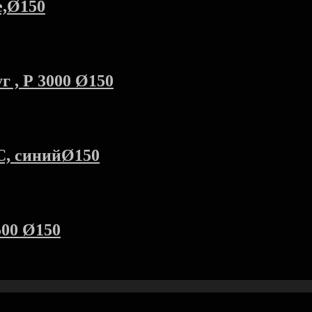
е,Ø150
 , Р 3000 Ø150
C, синийØ150
500 Ø150