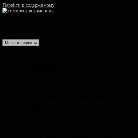
Перейти к содержимому
химическая компания
комплексное оснащение лаборатории
Меню и виджеты
О нас
Магазин
Оснащение лаборатории
Оборудование для клинико-диагностических лабор
Клиническая биохимия
Клиническая иммунология
Микробиология
Иммунодиагностика
Лобораторный пластик для клинических исследова
Химия
Дезинфекция и стерилизация
Хроматография
Лабораторная посуда
Общелабораторные приборы и оборудование
Оборудование для неразрушающего контроля
Специализированное оборудование и приборы