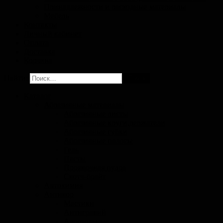
Принадлежности и расходные материалы
Мебель
Контакты
Личный кабинет
Оплата
Доставка
Корзина
Найти:
Каталог
Абразивные материалы
Абразивные листы
Абразивные круги,держатели
Абразивные губки
Абразивные полосы
Гель
Пасты
Проявочная пудра
Скотч-брайт
Автохимия
Антикор
Мастики
Антигравий
Аэрозольные