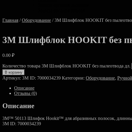
Защита органов дыхания
Защита органов зрения
Главная
/
Оборудование
/ 3M Шлифблок HOOKIT без пылеотвод
3M Шлифблок HOOKIT без пы
0.00
₽
Количество товара 3M Шлифблок HOOKIT без пылеотвода дл.
В корзину
Артикул:
3M ID: 7000034239
Категории:
Оборудование
,
Ручной
Описание
Отзывы (0)
Описание
3M™ 50113 Шлифок Hookit™ для абразивных полосок, длинный,
3M ID: 7000034239