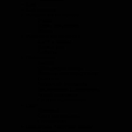
Клей
Клей-герметик
Материал для маскировки
Бумага
Валики для проемов
Пленка
Материалы для полировки
Круги и оправки
Пасты и воск
Салфетки
Обуродование
Емкости
Оборудование сервиса
Пневмо и электроинструмент
Пылесосы
Разбавители очистители
Рем.комплекты и переходники
Ручной инструмент
Системы пылеудаления
Скотч
Малярный
Скотч двусторонний
Специальный
Спец.одежда и средтства защиты
Перчатки