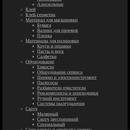
Аэрозольные
Клей
Клей-герметик
Материал для маскировки
Бумага
Валики для проемов
Пленка
Материалы для полировки
Круги и оправки
Пасты и воск
Салфетки
Обуродование
Емкости
Оборудование сервиса
Пневмо и электроинструмент
Пылесосы
Разбавители очистители
Рем.комплекты и переходники
Ручной инструмент
Системы пылеудаления
Скотч
Малярный
Скотч двусторонний
Специальный
Спец.одежда и средтства защиты