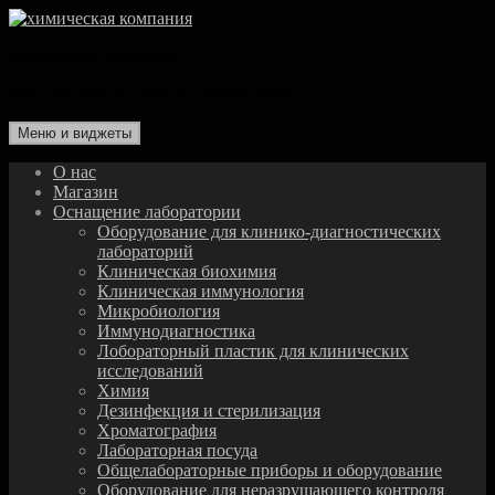
Перейти
к
химическая компания
содержимому
комплексное оснащение лаборатории
Меню и виджеты
О нас
Магазин
Оснащение лаборатории
Оборудование для клинико-диагностических
лабораторий
Клиническая биохимия
Клиническая иммунология
Микробиология
Иммунодиагностика
Лобораторный пластик для клинических
исследований
Химия
Дезинфекция и стерилизация
Хроматография
Лабораторная посуда
Общелабораторные приборы и оборудование
Оборудование для неразрушающего контроля