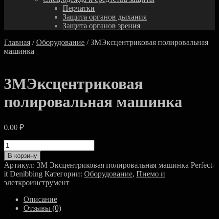
Перчатки
Защита органов дыхания
Защита органов зрения
Главная
/
Оборудование
/ 3MЭксцентриковая полировальная
машинка
3MЭксцентриковая
полировальная машинка
0.00
₽
Количество
товара
В корзину
3MЭксцентриковая
Артикул:
3M Эксцентриковая полировальная машинка Perfect-
полировальная
it Denibbing
Категории:
Оборудование
,
Пнемо и
машинка
элеткроинструмент
Описание
Отзывы (0)